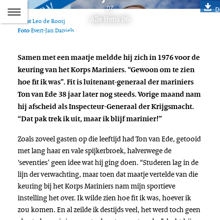
Naar
07
D
Dit
Alle Hens 06
Tekst
Leo de Rooij
de
artikel
Foto
Evert-Jan Daniels
hoort
Inhoudsopgave
bij:
Samen met een maatje meldde hij zich in 1976 voor de
keuring van het Korps Mariniers. “Gewoon om te zien
hoe fit ik was”. Fit is luitenant-generaal der mariniers
Ton van Ede 38 jaar later nog steeds. Vorige maand nam
hij afscheid als Inspecteur-Generaal der Krijgsmacht.
“Dat pak trek ik uit, maar ik blijf marinier!”
Zoals zoveel gasten op die leeftijd had Ton van Ede, getooid
met lang haar en vale spijkerbroek, halverwege de
‘seventies’ geen idee wat hij ging doen. “Studeren lag in de
lijn der verwachting, maar toen dat maatje vertelde van die
keuring bij het Korps Mariniers nam mijn sportieve
instelling het over. Ik wilde zien hoe fit ik was, hoever ik
zou komen. En al zeilde ik destijds veel, het werd toch geen