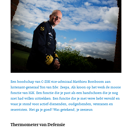
Een boodschap van C-ZSK vice-admiraal Matthieu Borsboom aan
luitenant-generaal Ton van Ede: Zeepa, Als kroon op het werk de mooie
functie van IGK. Een functie die je past als een handschoen die je nog
niet had willen uittrekken. Een functie die je met verve hebt vervuld en
waar je stond voor actief-dienenden, oudgedienden, veteranen en
reservisten. Het ga je goed! Was getekend, je zeezeun
Thermometer van Defensie