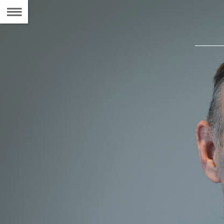
Naar
de
Inhoudsopgave