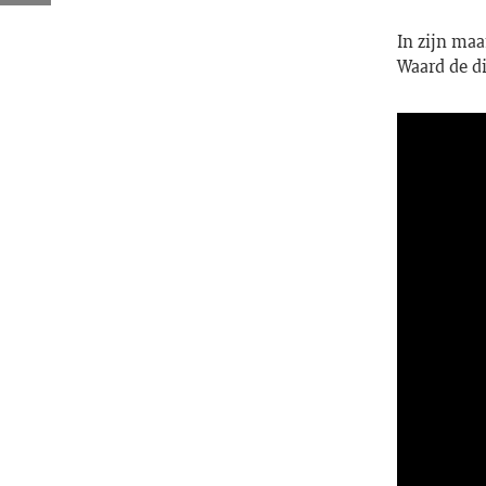
In zijn maa
Waard de di
Video
Media error:
Player
Download Fil