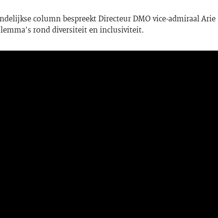
ndelijkse column bespreekt Directeur DMO vice-admiraal Arie 
lemma's rond diversiteit en inclusiviteit.
 Format(s) not supported or source(s) not found
e: https://www.rovid.nl/def/dmo/2020/def-dmo-20201007-iddyw4izf-bron.mp4