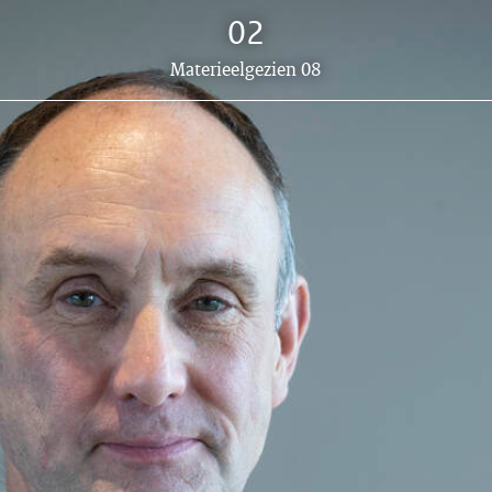
02
Dit
Materieelgezien 08
artikel
hoort
bij: