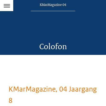
Naar
Dit
KMarMagazine 04
artikel
de
hoort
bij:
Inhoudsopgave
Colofon
KMarMagazine, 04 Jaargang
8