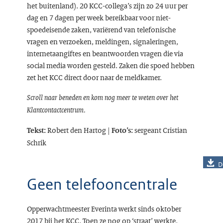
het buitenland). 20 KCC-collega’s zijn zo 24 uur per
dag en 7 dagen per week bereikbaar voor niet-
spoedeisende zaken, variërend van telefonische
vragen en verzoeken, meldingen, signaleringen,
internetaangiftes en beantwoorden vragen die via
social media worden gesteld. Zaken die spoed hebben
zet het KCC direct door naar de meldkamer.
Scroll naar beneden en kom nog meer te weten over het
Klantcontactcentrum.
Robert den Hartog |
sergeant Cristian
Tekst:
Foto’s:
Schrik
D
Geen telefooncentrale
Opperwachtmeester Everinta werkt sinds oktober
2017 bij het KCC. Toen ze nog op ‘straat’ werkte,