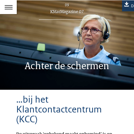
Naar
09
D
Dit
KMarMagazine 07
de
artikel
hoort
Inhoudsopgave
bij:
Achter de schermen
D
…bij het
Klantcontactcentrum
(KCC)
De uitspraak ‘onbekend maakt onbemind’ is op