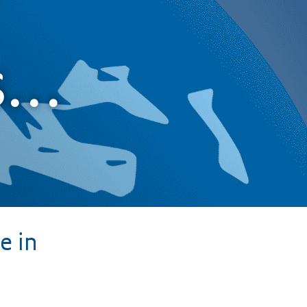
...
e in