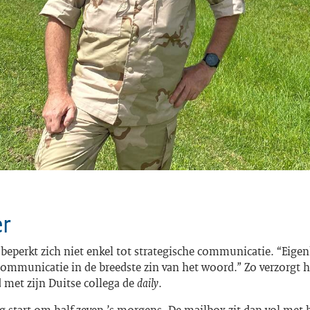
r
beperkt zich niet enkel tot strategische communicatie. “Eigenl
ommunicatie in de breedste zin van het woord.” Zo verzorgt h
 met zijn Duitse collega de
daily
.
 start om half zeven ’s morgens. De mailbox zit dan vol met 