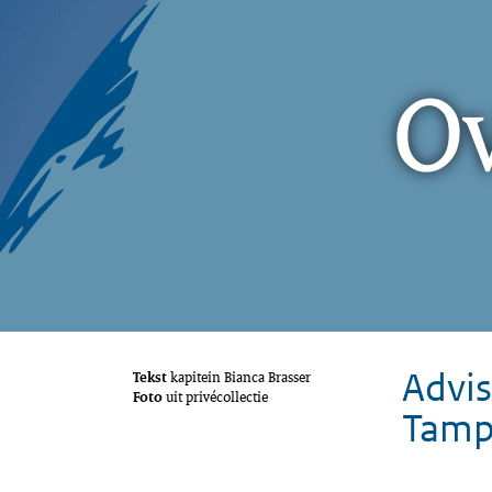
Ov
Advis
Tekst
kapitein Bianca Brasser
Foto
uit privécollectie
Tam