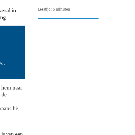
Leestijd: 5 minuten
veral in
ing.
a,
n hem naar
t de
ikaans hè,
e
 is van een