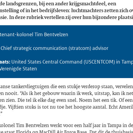
 de landsgrenzen, bij een ander krijgsmachtdeel, een
stelling of in het bedrijfsleven: luchtmachters zetten zich o
ie. In deze rubriek vertellen zij over hun bijzondere plaats
itenant-kolonel Tim Bentvelzen
:
Chief strategic communication (stratcom) advisor
aats:
United States Central Command (USCENTCOM) in Tamp
 Verenigde Staten
nse tankervliegtuigen die een stukje verderop staan, vervele
n nooit. “Als ik het gebouw waarin ik werk, uitstap, kan ik ne
en zien. Die tel ik elke dag even snel. Noem het een tik. Of een
je. Vijftien stuks is tot nu toe het hoogste aantal. Echt Amer
.”
olonel Tim Bentvelzen werkt voor een half jaar in Tampa in d
 staat Florida op MacDill Air Force Base. Dat dit de thuisbasis