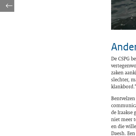
Ander
De CSPG bes
vertegenwo
zaken aanki
slechter, m
klankbord.
Bentvelzen 
communicati
de Iraakse 
niet meer t
en die will
Daesh. Een 