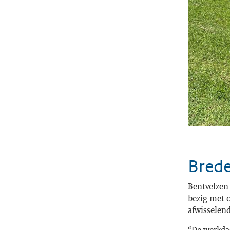
Brede
Bentvelzen 
bezig met c
afwisselend
“De werkdag