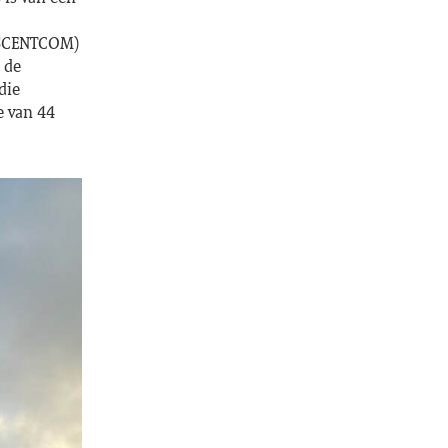
(USCENTCOM)
 de
die
e van 44