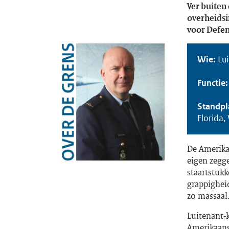
Ver buiten
overheidsin
voor Defens
Wie:
Lu
Functie
Standpl
Florida,
De Amerikaa
eigen zegge
staartstukk
grappigheid
zo massaal
Luitenant-k
Amerikaanse