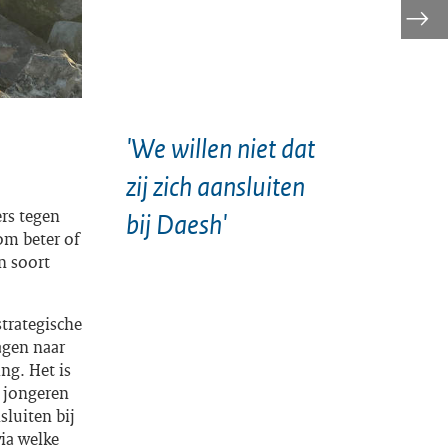
'We willen niet dat
zij zich aansluiten
rs tegen
bij Daesh'
om beter of
en soort
strategische
agen naar
ng. Het is
p jongeren
sluiten bij
via welke