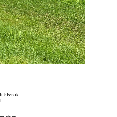
ijk ben ik
ij
berichten