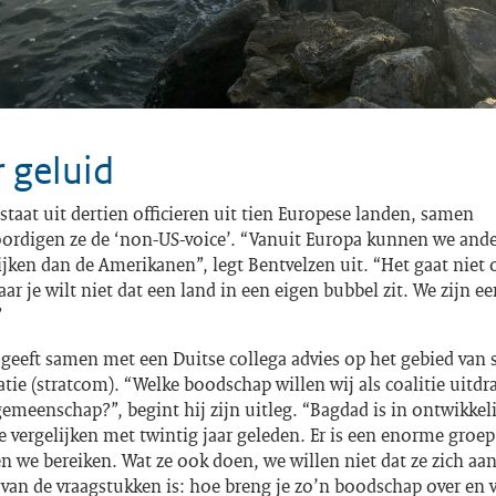
 geluid
taat uit dertien officieren uit tien Europese landen, samen
ordigen ze de ‘non-US-voice’. “Vanuit Europa kunnen we ande
jken dan de Amerikanen”, legt Bentvelzen uit. “Het gaat niet 
aar je wilt niet dat een land in een eigen bubbel zit. We zijn e
”
geeft samen met een Duitse collega advies op het gebied van 
e (stratcom). “Welke boodschap willen wij als coalitie uitdr
gemeenschap?”, begint hij zijn uitleg. “Bagdad is in ontwikkeli
e vergelijken met twintig jaar geleden. Er is een enorme groe
en we bereiken. Wat ze ook doen, we willen niet dat ze zich aan
van de vraagstukken is: hoe breng je zo’n boodschap over en 