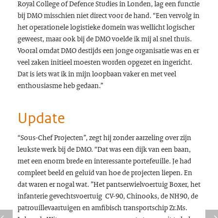
Royal College of Defence Studies in Londen, lag een functie
bij DMO misschien niet direct voor de hand. “Een vervolg in
het operationele logistieke domein was wellicht logischer
geweest, maar ook bij de DMO voelde ik mij al snel thuis.
Vooral omdat DMO destijds een jonge organisatie was en er
veel zaken initieel moesten worden opgezet en ingericht.
Dat is iets wat ik in mijn loopbaan vaker en met veel
enthousiasme heb gedaan.”
Update
“Sous-Chef Projecten”, zegt hij zonder aarzeling over zijn
leukste werk bij de DMO. “Dat was een dijk van een baan,
met een enorm brede en interessante portefeuille. Je had
compleet beeld en geluid van hoe de projecten liepen. En
dat waren er nogal wat. ”Het pantserwielvoertuig Boxer, het
infanterie gevechtsvoertuig CV-90, Chinooks, de NH90, de
patrouillevaartuigen en amfibisch transportschip Zr.Ms.