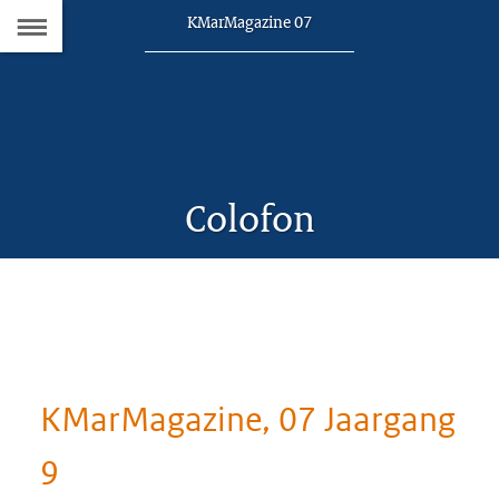
Naar
Dit
KMarMagazine 07
artikel
de
hoort
bij:
Inhoudsopgave
Colofon
KMarMagazine, 07 Jaargang
9