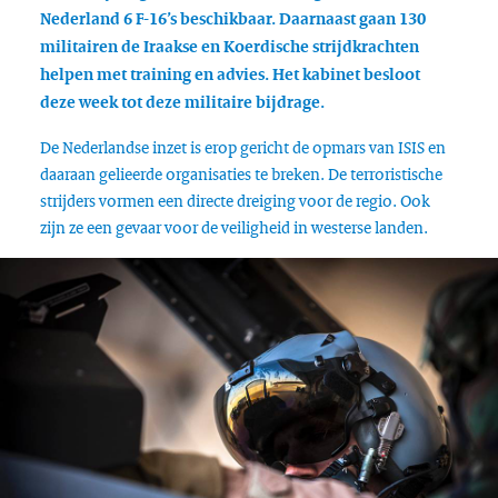
Nederland 6 F-16’s beschikbaar. Daarnaast gaan 130
militairen de Iraakse en Koerdische strijdkrachten
helpen met training en advies. Het kabinet besloot
deze week tot deze militaire bijdrage.
De Nederlandse inzet is erop gericht de opmars van ISIS en
daaraan gelieerde organisaties te breken. De terroristische
strijders vormen een directe dreiging voor de regio. Ook
zijn ze een gevaar voor de veiligheid in westerse landen.