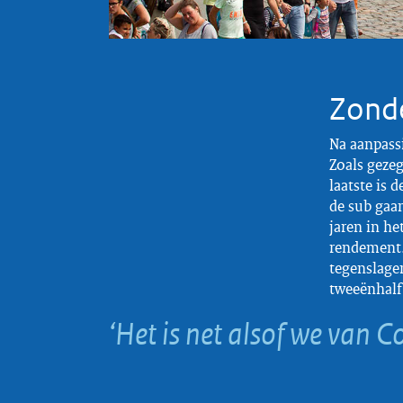
Zonde
Na aanpassin
Zoals gezeg
laatste is 
de sub gaa
jaren in he
rendement.
tegenslagen
tweeënhalf 
‘Het is net alsof we van