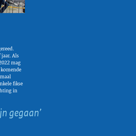
gereed.
jaar. Als
d 2022 mag
e komende
imaal
kele fikse
hting in
ijn gegaan’