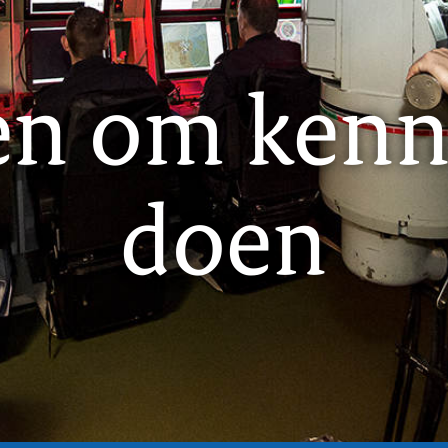
en om kenni
doen