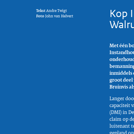
Kop 
Tekst
Andre Twigt
Foto
John van Helvert
Walru
Met één bo
Instandhou
onderhouds
bemanning 
inmiddels 
groot deel
Bruinvis al
Langer doo
capaciteit 
(DMI) in De
claim op de
luitenant t
gepland on