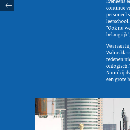
Eveneens ee
continue vr
personeel s
leerschool.
“Ook nu we
belangrijk”
Waaraan hi
Walrusklass
redenen nie
onlogisch.”
Noordzij dw
een grote b