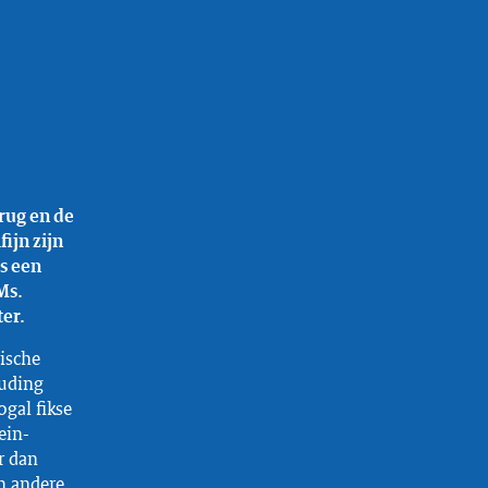
rug en de
ijn zijn
s een
Ms.
ter.
ische
ouding
gal fikse
ein-
r dan
n andere