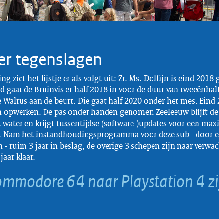
r tegenslagen
g ziet het lijstje er als volgt uit: Zr. Ms. Dolfijn is eind 2018 
d gaat de Bruinvis er half 2018 in voor de duur van tweeënhalf 
de Walrus aan de beurt. Die gaat half 2020 onder het mes. Ein
n opwerken. De pas onder handen genomen Zeeleeuw blijft d
t water en krijgt tussentijdse (software-)updates voor een max
 Nam het instandhoudingsprogramma voor deze sub - door en
 - ruim 3 jaar in beslag, de overige 3 schepen zijn naar verwac
jaar klaar.
 Commodore 64 naar Playstation 4 z