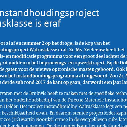
Instandhoudingsproject
sklasse is eraf
ot al af en nummer 2 op het droge, is de kop van het
dingsproject Walrusklasse eraf. Zr. Ms. Zeeleeuw heeft het
- en modificatieprogramma voor een groot deel achter de 
zit midden in het beproevings- en opwerktraject. Bij de Dolf
de gaten voor de nieuwe optronische masten geboord. Ook i
 van het instandhoudingsprogramma al uitgevoerd. Zou Zr. 
s derde sub rond 2017 de kant op gaan, dat wordt een jaar la
rvaren met de Bruinvis heeft te maken met de specifieke techn
van het onderhoudsbedrijf van de Directie Materiële Instandh
n Helder. Het project Instandhouding Walrusklasse legt een no
 beschikbaarheid ervan. En daarom stemde projectleider kapit
er zee (TD) Martin Noordzij ermee in de overgebleven subs late
der handen te nemen. Op die manier komt het onderhoud aa