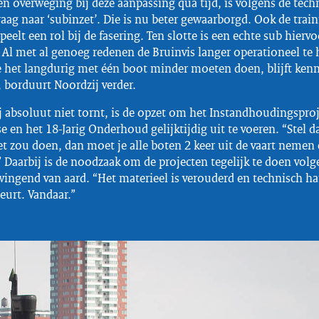
n overweging bij deze aanpassing qua tijd, is volgens de tech
aag naar ‘subinzet’. Die is nu beter gewaarborgd. Ook de trai
peelt een rol bij de fasering. Ten slotte is een echte sub hierv
 Al met al genoeg redenen de Bruinvis langer operationeel te
 het langdurig met één boot minder moeten doen, blijft ke
, borduurt Noordzij verder.
j absoluut niet tornt, is de opzet om het Instandhoudingsproj
e en het 18-Jarig Onderhoud gelijktijdig uit te voeren. “Stel d
t zou doen, dan moet je alle boten 2 keer uit de vaart nemen 
 Daarbij is de noodzaak om de projecten tegelijk te doen volg
ingend van aard. “Het materieel is verouderd en technisch ha
eurt. Vandaar.”