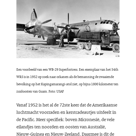
Een voorbeeld van een WB-29 Superfortress. Een exemplaar van het 54th
WRS is in 1952 op zoek naar orkanen als de bemanning de zwaaiende
bevolking op het Kapingamarangi-atol ziet, op bijna 1800 kilometer ten
zuidoosten van Guam. Foto: USAF
Vanaf 1952 is het al de 72ste keer dat de Amerikaanse
luchtmacht voorraden en kerstcadeautjes uitdeelt in
de Pacific. Meer specifiek: boven Micronesië, de vele
eilandjes ten noorden en oosten van Australië,
Nieuw-Guinea en Nieuw-Zeeland. Daarmee is dit de