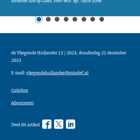
Andersen AFB op Guam. Foto: tech. sgt. Taylor Altier
de Vliegende Hollander 12 | 2023, donderdag 21 december
2023
E-mail:
vliegendehollander@mindef.nl
Colofon
Abonneren
Facebook
Twitter
???
Deel dit artikel
footer.linkedin.label???