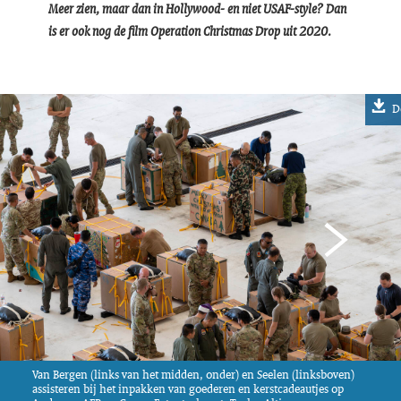
Meer zien, maar dan in Hollywood- en niet USAF-style? Dan
is er ook nog de film Operation Christmas Drop uit 2020.
D
Van Bergen (links van het midden, onder) en Seelen (linksboven)
assisteren bij het inpakken van goederen en kerstcadeautjes op