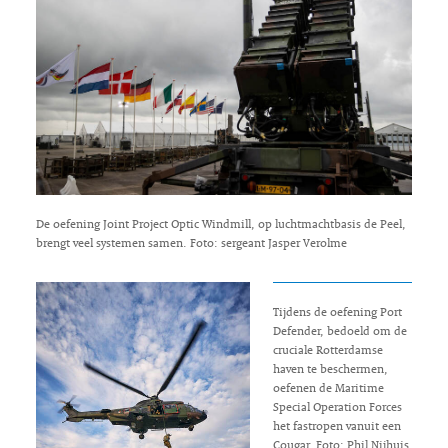
De oefening Joint Project Optic Windmill, op luchtmachtbasis de Peel,
brengt veel systemen samen. Foto: sergeant Jasper Verolme
Tijdens de oefening Port
Defender, bedoeld om de
cruciale Rotterdamse
haven te beschermen,
oefenen de Maritime
Special Operation Forces
het fastropen vanuit een
Cougar. Foto: Phil Nijhuis