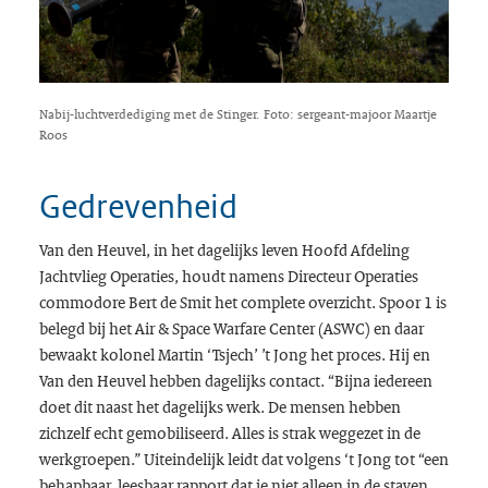
Nabij-luchtverdediging met de Stinger. Foto: sergeant-majoor Maartje
Roos
Gedrevenheid
Van den Heuvel, in het dagelijks leven Hoofd Afdeling
Jachtvlieg Operaties, houdt namens Directeur Operaties
commodore Bert de Smit het complete overzicht. Spoor 1 is
belegd bij het Air & Space Warfare Center (ASWC) en daar
bewaakt kolonel Martin ‘Tsjech’ ’t Jong het proces. Hij en
Van den Heuvel hebben dagelijks contact. “Bijna iedereen
doet dit naast het dagelijks werk. De mensen hebben
zichzelf echt gemobiliseerd. Alles is strak weggezet in de
werkgroepen.” Uiteindelijk leidt dat volgens ‘t Jong tot “een
behapbaar, leesbaar rapport dat je niet alleen in de staven