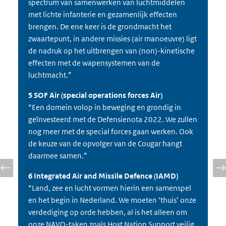
spectrum van samenwerken van luchtmiddelen
met lichte infanterie en gezamenlijk effecten
brengen. De ene keer is de grondmacht het
zwaartepunt, in andere missies (air manoeuvre) ligt
de nadruk op het uitbrengen van (non)-kinetische
effecten met de wapensystemen van de
luchtmacht.”
5 SOF Air (special operations forces Air)
“Een domein volop in beweging en grondig in
geïnvesteerd met de Defensienota 2022. We zullen
nog meer met de special forces gaan werken. Ook
de keuze van de opvolger van de Cougar hangt
daarmee samen.”
6 Integrated Air and Missile Defence (IAMD)
“Land, zee en lucht vormen hierin een samenspel
en het begin in Nederland. We moeten ‘thuis’ onze
verdediging op orde hebben, al is het alleen om
onze NAVO-taken zoals Host Nation Support veilig