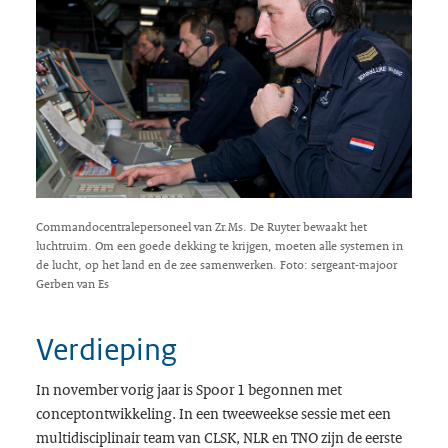
Commandocentralepersoneel van Zr.Ms. De Ruyter bewaakt het
luchtruim. Om een goede dekking te krijgen, moeten alle systemen in
de lucht, op het land en de zee samenwerken. Foto: sergeant-majoor
Gerben van Es
Verdieping
In november vorig jaar is Spoor 1 begonnen met
conceptontwikkeling. In een tweeweekse sessie met een
multidisciplinair team van CLSK, NLR en TNO zijn de eerste