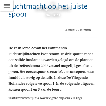
Luchtmacht op het juiste
Naar
09
D
Dit
de Vliegende Hollander
spoor
de
artikel
04 | 2023
hoort
Inhoudsopgave
bij:
Leestijd: 10 minuten
De Task Force 22 van het Commando
Luchtstrijdkrachten is op stoom. In drie sporen moet
een solide fundament worden gelegd om de plannen
uit de Defensienota 2022 zo snel mogelijk gestalte te
geven. Het eerste spoor, scenario’s en concepten, staat
inmiddels stevig op de rails. In deze De Vliegende
Hollander volgen we spoor 1. In de volgende uitgaven
komen spoor 2 en 3 aan de beurt.
Tekst:
Evert Brouwer
| Foto boven:
sergeant-majoor Hille Hillinga