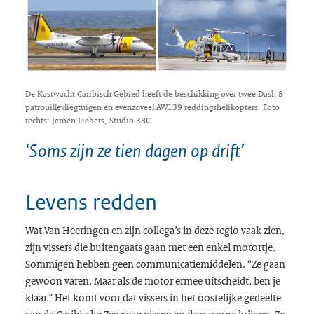
De Kustwacht Caribisch Gebied heeft de beschikking over twee Dash 8
patrouillevliegtuigen en evenzoveel AW139 reddingshelikopters. Foto
rechts: Jeroen Liebers, Studio 38C
‘Soms zijn ze tien dagen op drift’
Levens redden
Wat Van Heeringen en zijn collega’s in deze regio vaak zien,
zijn vissers die buitengaats gaan met een enkel motortje.
Sommigen hebben geen communicatiemiddelen. “Ze gaan
gewoon varen. Maar als de motor ermee uitscheidt, ben je
klaar.” Het komt voor dat vissers in het oostelijke gedeelte
van de Caribische Zee gaan vissen en daar panne krijgen. Ze