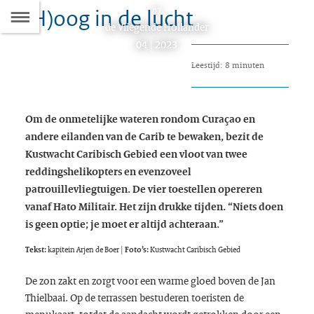
(H)oog in de lucht
Naar
07
D
Dit
de Vliegende Hollander
de
artikel
04 | 2023
hoort
Inhoudsopgave
Leestijd: 8 minuten
bij:
Om de onmetelijke wateren rondom Curaçao en
andere eilanden van de Carib te bewaken, bezit de
Kustwacht Caribisch Gebied een vloot van twee
reddingshelikopters en evenzoveel
patrouillevliegtuigen. De vier toestellen opereren
vanaf Hato Militair. Het zijn drukke tijden. “Niets doen
is geen optie; je moet er altijd achteraan.”
Tekst:
kapitein Arjen de Boer |
Foto’s:
Kustwacht Caribisch Gebied
De zon zakt en zorgt voor een warme gloed boven de Jan
Thielbaai. Op de terrassen bestuderen toeristen de
menukaart, totdat de aandacht wordt getrokken door een