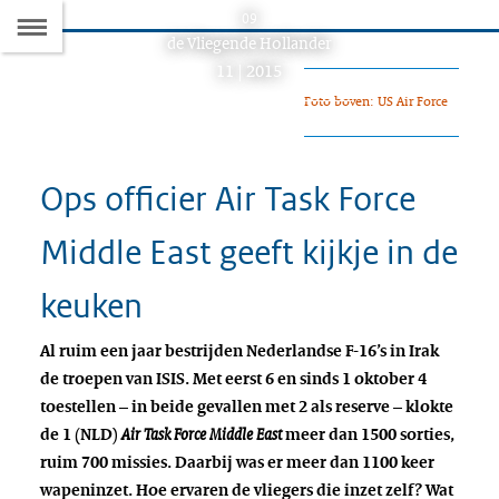
Naar
09
D
Dit
de Vliegende Hollander
de
artikel
11 | 2015
hoort
Inhoudsopgave
Foto boven: US Air Force
bij:
Ops officier Air Task Force
Middle East geeft kijkje in de
keuken
Al ruim een jaar bestrijden Nederlandse F-16’s in Irak
de troepen van ISIS. Met eerst 6 en sinds 1 oktober 4
toestellen – in beide gevallen met 2 als reserve – klokte
de 1 (NLD)
Air Task Force Middle East
meer dan 1500 sorties,
ruim 700 missies. Daarbij was er meer dan 1100 keer
wapeninzet. Hoe ervaren de vliegers die inzet zelf? Wat