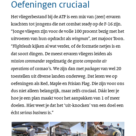
Oefeningen cruciaal
Het vliegerbestand bij de ATF is een mix van (zeer) ervaren
krachten tot jongens die net combat ready op de F-16 zijn.
“Jonge vliegers zijn voor de volle 100 procent bezig met het
uitvoeren van hun opdracht als
”, zet majoor Toon.
wingman
“
kijken al wat verder, of de formatie netjes is en
Flightleads
dat soort dingen. De meest ervaren vliegers leiden als
regelmatig de grote
mission commander
composite air
of comao’s. We zijn dan met
van wel 20
operations
packages
toestellen uit diverse landen onderweg. Dat leren we op
oefeningen als Red, Maple en Frisian Flag. Die zijn voor ons
dus niet alleen belangrijk, maar zelfs cruciaal. Dáár leer je
hoe je een plan maakt voor het aanpakken van 1 of meer
doelen. Híer weet je dat het ‘uit-knocken’ van een doel een
écht
is.”
serious business