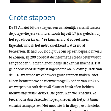
Grote stappen
De S3 Air ziet bij die vliegers een aanzienlijk verschil tussen
de jonge vliegers van nu en zoals hij zelf 17 jaar geleden bij
het squadron kwam. “Ze kunnen nu al zoveel meer.
Eigenlijk vind ik het indrukwekkend wat ze nu al
beheersen. Ik had 500 nodig uur om op een bepaald niveau
te komen, zij 200 doordat de informatie steeds beter wordt
aangeboden”. Je ziet hier duidelijk dat kennis macht is. Dat
geldt ook voor de zojuist ingevoerde M6.5-configuratie van
de F-16 waarmee we echt weer grote stappen maken. Niet
alleen benutten we de nieuwe mogelijkheden van Link16,
we werpen nu ook de
af en hebben
small diameter bomb
nieuwe
. Die gebruiken we ’s nachts. Ze
night vision devices
bieden ons dan dezelfde mogelijkheden als het
joint helmet
. Het mooiste is in die grijze driewieler
mounted cueing system