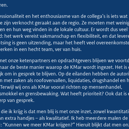
ren.
ssionaliteit en het enthousiasme van de collega’s is iets wa
ze zijn verknocht geraakt aan de regio. Ze moeten met weini
ren en hun weg vinden in de lokale cultuur. Er wordt dus veel
: het werk vereist vakmanschap en flexibiliteit, en dat lever
tsing is geen uitzending, maar het heeft veel overeenkomste
rken in een hecht team, ver van huis.
et onze ketenpartners en opdrachtgevers blijven we voort
naar de beste manier waarop de KMar wordt ingezet. Het i
jk om in gesprek te blijven. Op de eilanden hebben de autori
 met zaken als roofovervallen, liquidaties, drugshandel en h
Terwijl wij ons als KMar vooral richten op mensenhandel,
mokkel en grensbewaking. Wat heeft prioriteit? Ook dat is
rp van gesprek.
 die ik krijg is dat men blij is met onze inzet, zowel kwantitati
an extra handjes – als kwalitatief. Ik heb meerdere malen de
 “Kunnen we meer KMar krijgen?” Hieruit blijkt dat men onz