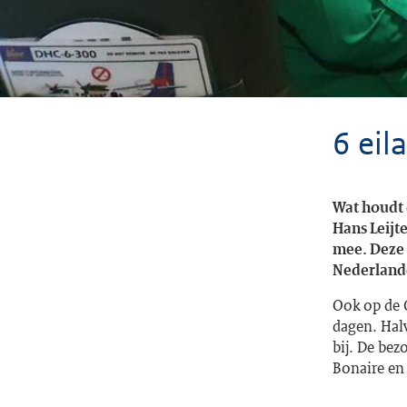
6 eil
Wat houdt 
Hans Leijt
mee. Deze 
Nederland
Ook op de C
dagen. Halv
bij. De bez
Bonaire en