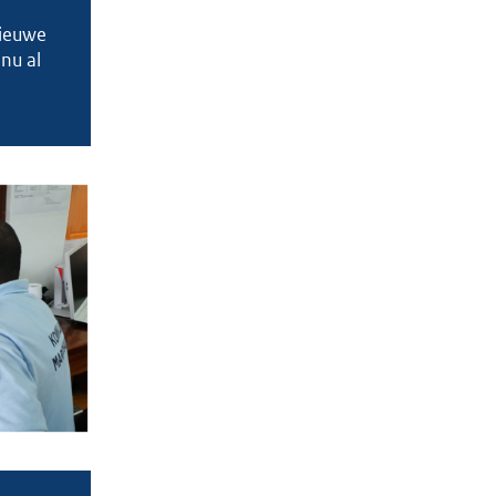
nieuwe
nu al