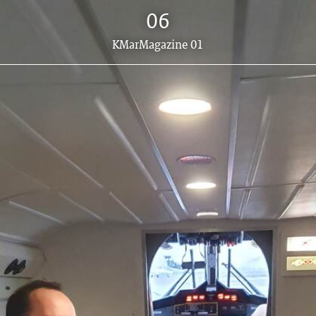
06
Dit
KMarMagazine 01
artikel
hoort
bij: