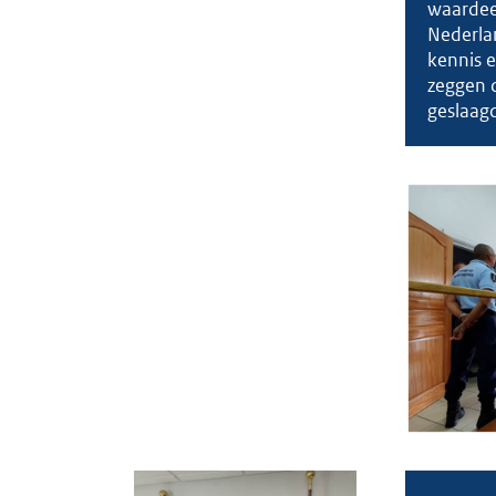
waardee
Nederla
kennis 
zeggen d
geslaag