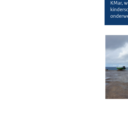
KMar, wa
kindersc
onderw