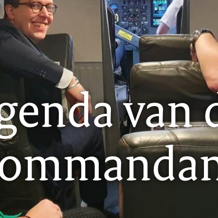
genda van 
commandan