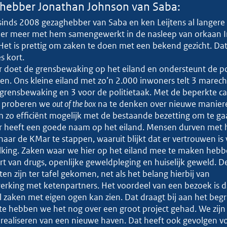
hebber Jonathan Johnson van Saba:
sinds 2008 gezaghebber van Saba en ken Leijtens al langere t
er meer met hem samengewerkt in de nasleep van orkaan 
Het is prettig om zaken te doen met een bekend gezicht. Da
es kort.
doet de grensbewaking op het eiland en ondersteunt de poli
en. Ons kleine eiland met zo’n 2.000 inwoners telt 3 marec
grensbewaking en 3 voor de politietaak. Met de beperkte ca
s, proberen we
out of the box
na te denken over nieuwe manier
m zo efficiënt mogelijk met de bestaande bezetting om te ga
 heeft een goede naam op het eiland. Mensen durven met 
naar de KMar te stappen, waaruit blijkt dat er vertrouwen is 
lking. Zaken waar we hier op het eiland mee te maken hebbe
t van drugs, openlijke geweldpleging en huiselijk geweld. D
en zijn ter tafel gekomen, net als het belang hierbij van
rking met ketenpartners. Het voordeel van een bezoek is d
 zaken met eigen ogen kan zien. Dat draagt bij aan het begr
ste hebben we het nog over een groot project gehad. We zijn
 realiseren van een nieuwe haven. Dat heeft ook gevolgen v