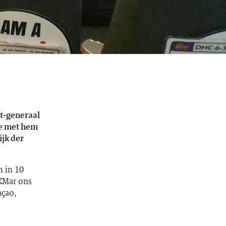
t-generaal
ne met hem
ijk der
n in 10
CKMar ons
açao,