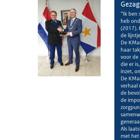
Gezag
“Ik ben 
heb ond
(2017). 
de lijntj
De KMar 
haar tak
voor de 
die er i
inzet, o
De KMar
verhaal 
de bevo
de impor
zorgpunt
samenwe
generaal
Als laat
met het