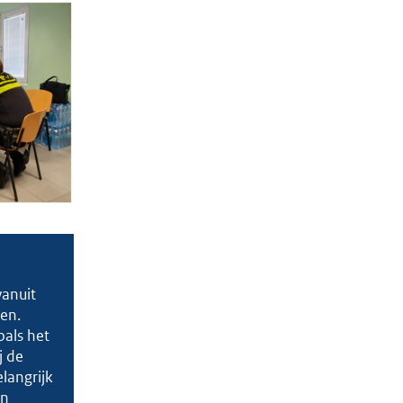
vanuit
ken.
oals het
j de
langrijk
en