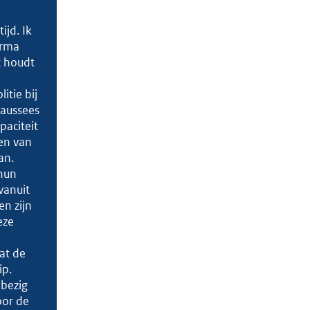
ijd. Ik
Irma
t houdt
tie bij
haussees
paciteit
en van
an.
hun
vanuit
n zijn
eze
at de
ip.
 bezig
oor de