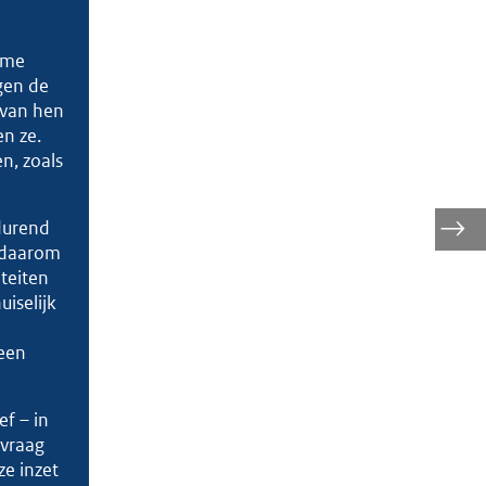
t me
gen de
 van hen
en ze.
n, zoals
durend
s daarom
teiten
uiselijk
 een
ef – in
 vraag
e inzet