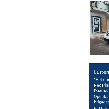
Luiten
“Het doe
Nederlan
Daarnaas
Openbaar
brigades
om onze 