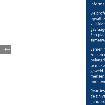
informe
De profe
opvalt; 
klus kla
gevraagd
Een plaa
samenwe
Samen m
zoeken 
belangri
te maken
geweld. 
mensens
onderwe
Reacties
de zin v
gehoord: