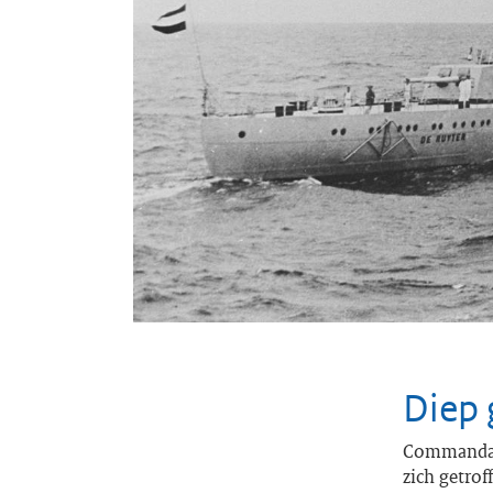
Diep 
Commandant
zich getrof