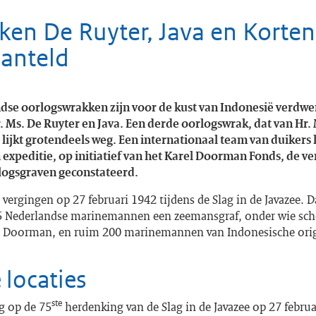
en De Ruyter, Java en Korten
anteld
dse oorlogswrakken zijn voor de kust van Indonesië verdwe
. Ms. De Ruyter en Java. Een derde oorlogswrak, dat van Hr.
 lijkt grotendeels weg. Een internationaal team van duikers 
n expeditie, op initiatief van het Karel Doorman Fonds, de v
logsgraven geconstateerd.
vergingen op 27 februari 1942 tijdens de Slag in de Javazee. 
 Nederlandse marinemannen een zeemansgraf, onder wie scho
l Doorman, en ruim 200 marinemannen van Indonesische ori
 locaties
ste
g op de 75
herdenking van de Slag in de Javazee op 27 febru