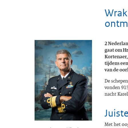
Wrakk
ontm
2 Nederlan
gaat om Hr
Kortenaer,
tijdens ee
van de oor
De schepen 
vonden 915
nacht Kare
Juiste
Met het oo