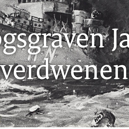
gsgraven J
verdwenen