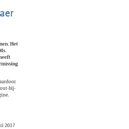
aer
nen. Het
 Ms.
heeft
ermissing
Daardoor
ut-bij-
gine.
ari 2017