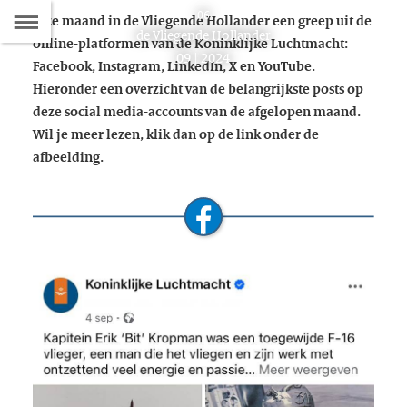
Naar
06
Elke maand in de Vliegende Hollander een greep uit de
Dit
de Vliegende Hollander
online
-platformen van de Koninklijke Luchtmacht:
de
artikel
09 | 2024
Facebook, Instagram, LinkedIn
, X en
YouTube
.
hoort
Inhoudsopgave
Hieronder een overzicht van de belangrijkste posts op
bij:
deze
social media-
accounts van de afgelopen maand.
Wil je meer lezen, klik dan op de link onder de
afbeelding.