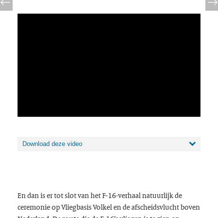
Video
Media error: Format(s) not supported or source(s) not found
Player
Download File: https://www.rovid.nl/def/klu/2024/def-klu-20240925-idaj2fpmu-web-
hd.mp4
Download deze video
En dan is er tot slot van het F-16-verhaal natuurlijk de
ceremonie op Vliegbasis Volkel en de afscheidsvlucht boven