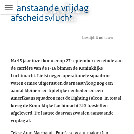
Aanstaande vrijdag
Naar
02
D
Dit
de Vliegende Hollander
afscheidsvlucht
de
artikel
09 | 2024
hoort
Inhoudsopgave
bij:
Leestijd: 3 minuten
Na 45 jaar inzet komt er op 27 september een einde aan
de carrière van de F-16 binnen de Koninklijke
Luchtmacht. Liefst negen operationele squadrons
waren ermee uitgerust en daarnaast vloog nog een
aantal kleinere en tijdelijke eenheden en een
Amerikaans squadron met de
Fighting Falcon
. In totaal
kreeg de Koninklijke Luchtmacht 213 toestellen
afgeleverd. De laatste daarvan zwaaien aanstaande
vrijdag af.
Arno Marchand
sergeant-majoor Jan
Tekst:
| Foto’s: