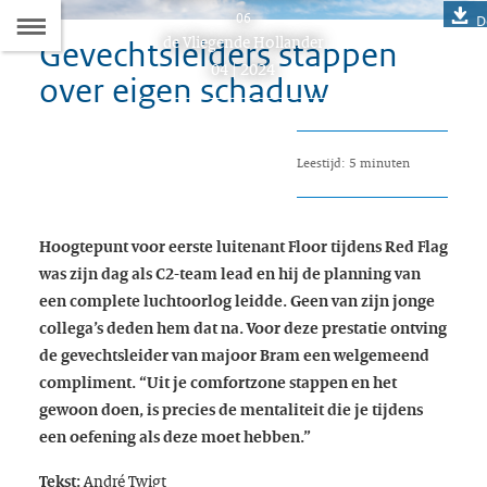
Naar
06
D
Dit
de Vliegende Hollander
Gevechtsleiders stappen
de
artikel
04 | 2024
over eigen schaduw
hoort
Inhoudsopgave
bij:
Leestijd: 5 minuten
Hoogtepunt voor eerste luitenant Floor tijdens Red Flag
was zijn dag als C2-team lead en hij de planning van
een complete luchtoorlog leidde. Geen van zijn jonge
collega’s deden hem dat na. Voor deze prestatie ontving
de gevechtsleider van majoor Bram een welgemeend
compliment. “Uit je comfortzone stappen en het
gewoon doen, is precies de mentaliteit die je tijdens
een oefening als deze moet hebben.”
André Twigt
Tekst: