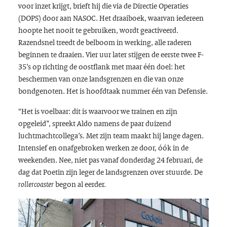
voor inzet krijgt, brieft hij die via de Directie Operaties
(DOPS) door aan NASOC. Het draaiboek, waarvan iedereen
hoopte het nooit te gebruiken, wordt geactiveerd.
Razendsnel treedt de belboom in werking, alle raderen
beginnen te draaien. Vier uur later stijgen de eerste twee F-
35’s op richting de oostflank met maar één doel: het
beschermen van onze landsgrenzen en die van onze
bondgenoten. Het is hoofdtaak nummer één van Defensie.
“Het is voelbaar: dit is waarvoor we trainen en zijn
opgeleid”, spreekt Aldo namens de paar duizend
luchtmachtcollega’s. Met zijn team maakt hij lange dagen.
Intensief en onafgebroken werken ze door, óók in de
weekenden. Nee, niet pas vanaf donderdag 24 februari, de
dag dat Poetin zijn leger de landsgrenzen over stuurde. De
begon al eerder.
rollercoaster