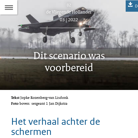
Naar
02
D
Dit
de Vliegende Hollander
de
artikel
03 | 2022
hoort
Inhoudsopgave
bij:
Dit scenario was
voorbereid
Tekst
Jopke Rozenberg-van Lisdonk
Foto
boven: sergeant 1 Jan Dijkstra
Het verhaal achter de
schermen