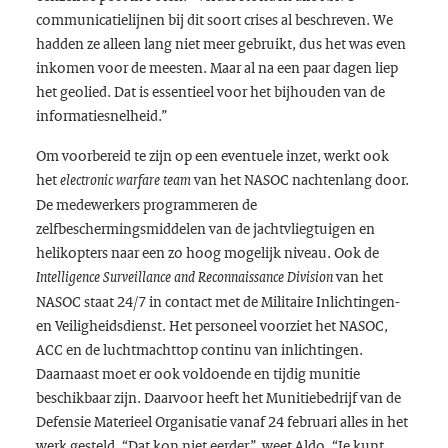
communicatielijnen bij dit soort crises al beschreven. We
hadden ze alleen lang niet meer gebruikt, dus het was even
inkomen voor de meesten. Maar al na een paar dagen liep
het geolied. Dat is essentieel voor het bijhouden van de
informatiesnelheid.”
Om voorbereid te zijn op een eventuele inzet, werkt ook
het
van het NASOC nachtenlang door.
electronic warfare team
De medewerkers programmeren de
zelfbeschermingsmiddelen van de jachtvliegtuigen en
helikopters naar een zo hoog mogelijk niveau. Ook de
van het
Intelligence Surveillance and Reconnaissance Division
NASOC staat 24/7 in contact met de Militaire Inlichtingen-
en Veiligheidsdienst. Het personeel voorziet het NASOC,
ACC en de luchtmachttop continu van inlichtingen.
Daarnaast moet er ook voldoende en tijdig munitie
beschikbaar zijn. Daarvoor heeft het Munitiebedrijf van de
Defensie Materieel Organisatie vanaf 24 februari alles in het
werk gesteld. “Dat kon niet eerder”, weet Aldo. “Je kunt