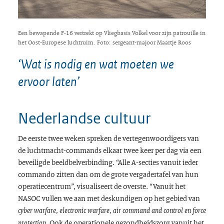
Een bewapende F-16 vertrekt op Vliegbasis Volkel voor zijn patrouille in
het Oost-Europese luchtruim. Foto: sergeant-majoor Maartje Roos
‘Wat is nodig en wat moeten we
ervoor laten’
Nederlandse cultuur
De eerste twee weken spreken de vertegenwoordigers van
de luchtmacht-commands elkaar twee keer per dag via een
beveiligde beeldbelverbinding. “Alle A-secties vanuit ieder
commando zitten dan om de grote vergadertafel van hun
operatiecentrum”, visualiseert de overste. “Vanuit het
NASOC vullen we aan met deskundigen op het gebied van
cyber warfare, electronic warfare, air command and control en force
. Ook de operationele gezondheidszorg vanuit het
protection