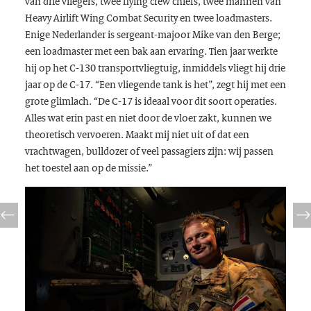
van drie vliegers, twee flying crew chiefs, twee mannen van
Heavy Airlift Wing Combat Security en twee loadmasters.
Enige Nederlander is sergeant-majoor Mike van den Berge;
een loadmaster met een bak aan ervaring. Tien jaar werkte
hij op het C-130 transportvliegtuig, inmiddels vliegt hij drie
jaar op de C-17. “Een vliegende tank is het”, zegt hij met een
grote glimlach. “De C-17 is ideaal voor dit soort operaties.
Alles wat erin past en niet door de vloer zakt, kunnen we
theoretisch vervoeren. Maakt mij niet uit of dat een
vrachtwagen, bulldozer of veel passagiers zijn: wij passen
het toestel aan op de missie.”