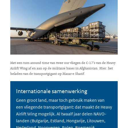
Met een turn around time van twee uur vliegen de C-17’s van de Heavy
Airlift Wing af en aan op de militaire bases in Afghanistan. Hier: het
beladen van de transportgigant op Mazar-e Sharif.
Internationale samenwerking
Geen groot land, maar toch gebruik maken van
een vliegende transportgigant: dat maakt de Heavy
Airlift Wing mogelijk. Al twaalf jaar delen NAVO-
landen (Bulgarije, Estland, Hongarije, Litouwen,
Nederland, Noorwegen, Polen, Roemenië,