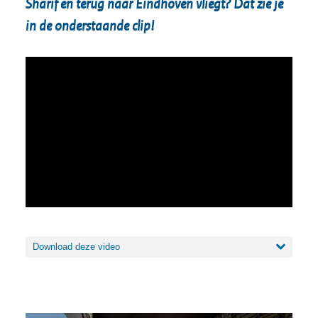
Sharif en terug naar Eindhoven vliegt? Dat zie je
in de onderstaande clip!
Video
Media error: Format(s) not supported or source(s) not found
Player
Download File: https://www.rovid.nl/def/dco/2021/def-dco-20210624-idznpp6ms-
web-hd.mp4
Download deze video