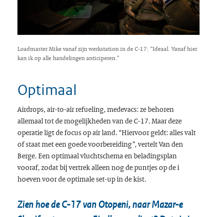
Loadmaster Mike vanaf zijn werkstation in de C-17: “Ideaal. Vanaf hier
kan ik op alle handelingen anticiperen.”
Optimaal
Airdrops, air-to-air refueling, medevacs: ze behoren
allemaal tot de mogelijkheden van de C-17. Maar deze
operatie ligt de focus op air land. “Hiervoor geldt: alles valt
of staat met een goede voorbereiding”, vertelt Van den
Berge. Een optimaal vluchtschema en beladingsplan
vooraf, zodat bij vertrek alleen nog de puntjes op de i
hoeven voor de optimale set-up in de kist.
Zien hoe de C-17 van Otopeni, naar Mazar-e