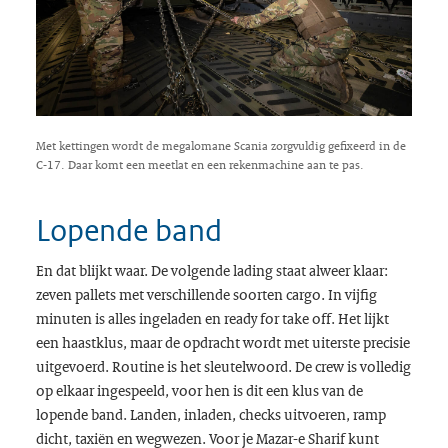
Met kettingen wordt de megalomane Scania zorgvuldig gefixeerd in de
C-17. Daar komt een meetlat en een rekenmachine aan te pas.
Lopende band
En dat blijkt waar. De volgende lading staat alweer klaar:
zeven pallets met verschillende soorten cargo. In vijfig
minuten is alles ingeladen en ready for take off. Het lijkt
een haastklus, maar de opdracht wordt met uiterste precisie
uitgevoerd. Routine is het sleutelwoord. De crew is volledig
op elkaar ingespeeld, voor hen is dit een klus van de
lopende band. Landen, inladen, checks uitvoeren, ramp
dicht, taxiën en wegwezen. Voor je Mazar-e Sharif kunt