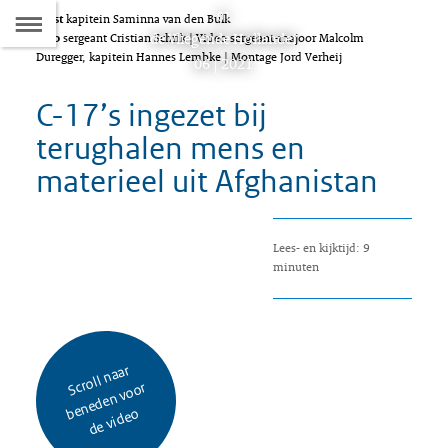
Naar
01
Tekst
kapitein Saminna van den Bulk
D
Dit
de Vliegende Hollander
Foto
sergeant Cristian Schrik | Video sergeant-majoor Malcolm
de
Duregger, kapitein Hannes Lembke | Montage Jord Verheij
artikel
06 | 2021
hoort
Inhoudsopgave
C-17’s ingezet bij
bij:
terughalen mens en
materieel uit Afghanistan
Lees- en kijktijd: 9
minuten
S
oll
n
a
ar
e
n
e
d
e
n
v
o
d
e
vi
d
e
cr
or
b
o