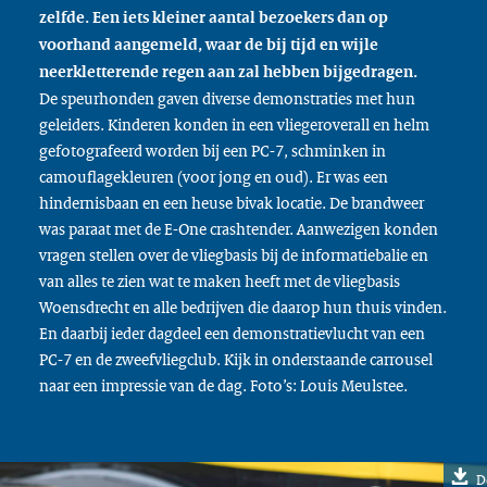
zelfde. Een iets kleiner aantal bezoekers dan op
voorhand aangemeld, waar de bij tijd en wijle
neerkletterende regen aan zal hebben bijgedragen.
De speurhonden gaven diverse demonstraties met hun
geleiders. Kinderen konden in een vliegeroverall en helm
gefotografeerd worden bij een PC-7, schminken in
camouflagekleuren (voor jong en oud). Er was een
hindernisbaan en een heuse bivak locatie. De brandweer
was paraat met de E-One crashtender. Aanwezigen konden
vragen stellen over de vliegbasis bij de informatiebalie en
van alles te zien wat te maken heeft met de vliegbasis
Woensdrecht en alle bedrijven die daarop hun thuis vinden.
En daarbij ieder dagdeel een demonstratievlucht van een
PC-7 en de zweefvliegclub. Kijk in onderstaande carrousel
naar een impressie van de dag. Foto’s: Louis Meulstee.
D