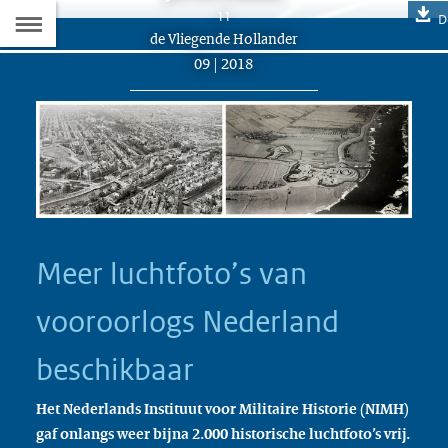
Naar
11
D
Dit
de Vliegende Hollander
de
artikel
09 | 2018
hoort
Inhoudsopgave
bij:
Meer luchtfoto’s van
vooroorlogs Nederland
beschikbaar
Het Nederlands Instituut voor Militaire Historie (NIMH)
gaf onlangs weer bijna 2.000 historische luchtfoto’s vrij.