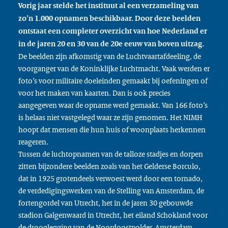
Vorig jaar stelde het instituut al een verzameling van
zo’n 1.000 opnamen beschikbaar. Door deze beelden
ontstaat een completer overzicht van hoe Nederland er
in de jaren 20 en 30 van de 20e eeuw van boven uitzag.
De beelden zijn afkomstig van de Luchtvaartafdeeling, de
voorganger van de Koninklijke Luchtmacht. Vaak werden er
foto’s voor militaire doeleinden gemaakt bij oefeningen of
voor het maken van kaarten. Dan is ook precies
aangegeven waar de opname werd gemaakt. Van 166 foto’s
is helaas niet vastgelegd waar ze zijn genomen. Het NIMH
hoopt dat mensen die hun huis of woonplaats herkennen
reageren.
Tussen de luchtopnamen van de talloze stadjes en dorpen
zitten bijzondere beelden zoals van het Gelderse Borculo,
dat in 1925 grotendeels verwoest werd door een tornado,
de verdedigingswerken van de Stelling van Amsterdam, de
fortengordel van Utrecht, het in de jaren 30 gebouwde
stadion Galgenwaard in Utrecht, het eiland Schokland voor
de drooglegging van de Noordoostpolder, Amsterdam,