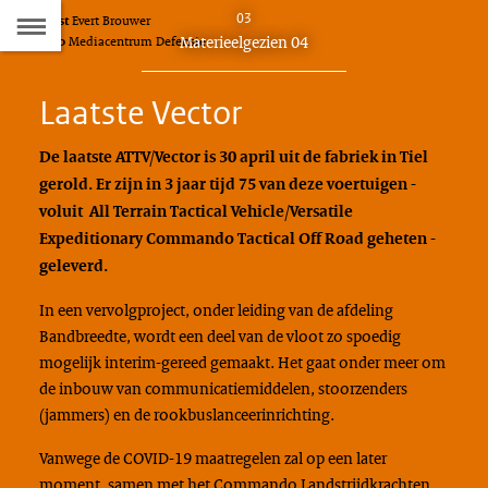
Naar
03
Tekst
Evert Brouwer
D
Dit
Materieelgezien 04
Foto
Mediacentrum Defensie
de
artikel
hoort
Inhoudsopgave
Laatste Vector
bij:
De laatste ATTV/Vector is 30 april uit de fabriek in Tiel
gerold. Er zijn in 3 jaar tijd 75 van deze voertuigen -
voluit All Terrain Tactical Vehicle/Versatile
Expeditionary Commando Tactical Off Road geheten -
geleverd.
In een vervolgproject, onder leiding van de afdeling
Bandbreedte, wordt een deel van de vloot zo spoedig
mogelijk interim-gereed gemaakt. Het gaat onder meer om
de inbouw van communicatiemiddelen, stoorzenders
(jammers) en de rookbuslanceerinrichting.
Vanwege de COVID-19 maatregelen zal op een later
moment, samen met het Commando Landstrijdkrachten