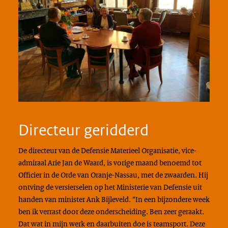
Directeur geridderd
De directeur van de Defensie Materieel Organisatie, vice-
admiraal Arie Jan de Waard, is vorige maand benoemd tot
Officier in de Orde van Oranje-Nassau, met de zwaarden. Hij
ontving de versierselen op het Ministerie van Defensie uit
handen van minister Ank Bijleveld. “In een bijzondere week
ben ik verrast door deze onderscheiding. Ben zeer geraakt.
Dat wat in mijn werk en daarbuiten doe is teamsport. Deze