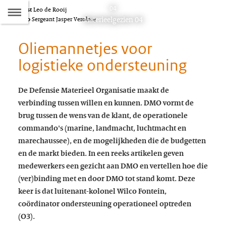
Naar
04
Tekst
Leo de Rooij
D
Dit
Materieelgezien 04
Foto
Sergeant Jasper Verolme
de
artikel
hoort
Oliemannetjes voor
Inhoudsopgave
bij:
logistieke ondersteuning
De Defensie Materieel Organisatie maakt de
verbinding tussen willen en kunnen. DMO vormt de
brug tussen de wens van de klant, de operationele
commando's (marine, landmacht, luchtmacht en
marechaussee), en de mogelijkheden die de budgetten
en de markt bieden. In een reeks artikelen geven
medewerkers een gezicht aan DMO en vertellen hoe die
(ver)binding met en door DMO tot stand komt. Deze
keer is dat luitenant-kolonel Wilco Fontein,
coördinator ondersteuning operationeel optreden
(O3).