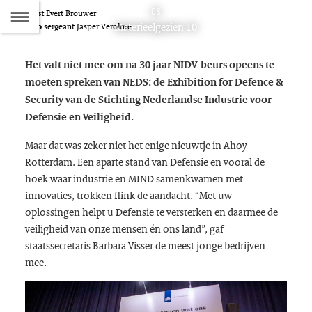
Naar
08
Tekst
Evert Brouwer
D
Dit
Materieelgezien 10
Foto
sergeant Jasper Verolme
de
artikel
hoort
Inhoudsopgave
Het valt niet mee om na 30 jaar NIDV-beurs opeens te
bij:
moeten spreken van NEDS: de
Exhibition for Defence &
Security van de Stichting Nederlandse Industrie voor
Defensie en Veiligheid.
Maar dat was zeker niet het enige nieuwtje in Ahoy
Rotterdam. Een aparte stand van Defensie en vooral de
hoek waar industrie en MIND samenkwamen met
innovaties, trokken flink de aandacht. “Met uw
oplossingen helpt u Defensie te versterken en daarmee de
veiligheid van onze mensen én ons land”, gaf
staatssecretaris Barbara Visser de meest jonge bedrijven
mee.