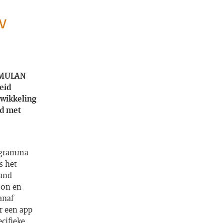
w
t MULAN
eid
twikkeling
ld met
rogramma
s het
aand
oon en
anaf
r een app
cifieke