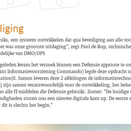
liging
 niks, een systeem ontwikkelen dat qua beveiliging aan alle v
et was onze grootste uitdaging”, zegt Paul de Rop, technisch
delijke van DMO/OPS
r geleden kwam het verzoek binnen een Defensie appstore te o
Joint Informatievoorziening Commando) legde deze opdracht ne
tion)S. Samen leveren deze 2 afdelingen de informatietechn
ij zijn samen verantwoordelijk voor de ontwikkeling, het behe
an alle IT-middelen die Defensie gebruikt. Zomer: “De huidige
digheden sturen ons een nieuwe digitale kant op. De eerste s
 dit is slechts het begin.”