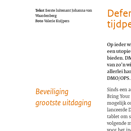
Defen
Tekst
Eerste luitenant Johanna van
Waardenberg
tijdp
Foto
Valerie Kuijpers
Op ieder w
een utopie
bieden. DM
van zo’n w
allerlei ha
DMO/OPS.
Sinds een a
Beveiliging
Bring Your
grootste uitdaging
mogelijk om
lanceerde D
tablet om 
volgende m
voor het in