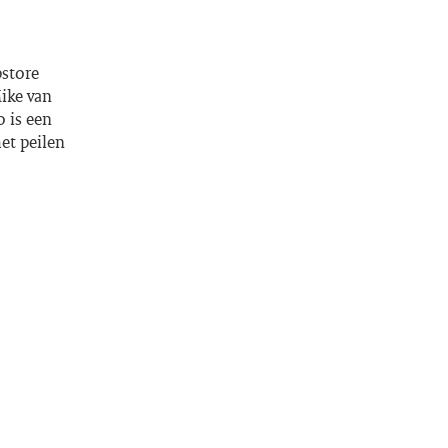
pstore
ike van
o is een
et peilen