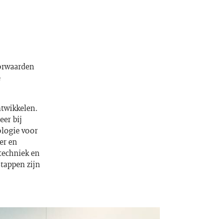
oorwaarden
e
ntwikkelen.
er bij
ologie voor
er en
 techniek en
tappen zijn