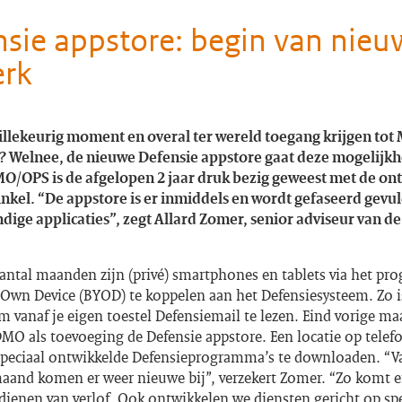
sie appstore: begin van nieu
erk
illekeurig moment en overal ter wereld toegang krijgen to
? Welnee, de nieuwe Defensie appstore gaat deze mogelijkh
O/OPS is de afgelopen 2 jaar druk bezig geweest met de on
inkel. “De appstore is er inmiddels en wordt gefaseerd gevu
ndige applicaties”, zegt Allard Zomer, senior adviseur van de
antal maanden zijn (privé)
smartphones
en
tablets
via het p
 Own Device
(BYOD) te koppelen aan het Defensiesysteem. Zo i
 vanaf je eigen toestel Defensiemail te lezen. Eind vorige m
MO als toevoeging de Defensie appstore. Een locatie op telef
speciaal ontwikkelde Defensieprogramma’s te downloaden. “V
aand komen er weer nieuwe bij”, verzekert Zomer. “Zo komt e
dienen van verlof. Ook ontwikkelen we diensten gericht op spe