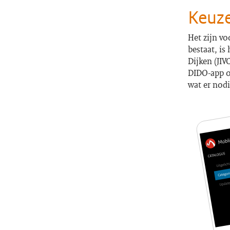
Keuz
Het zijn vo
bestaat, i
Dijken (JIV
DIDO-app oo
wat er nodi