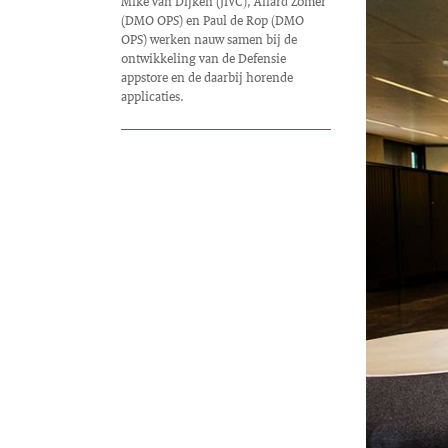
Mike van Dijken (JIVC), Allard Zomer
(DMO OPS) en Paul de Rop (DMO
OPS) werken nauw samen bij de
ontwikkeling van de Defensie
appstore en de daarbij horende
applicaties.