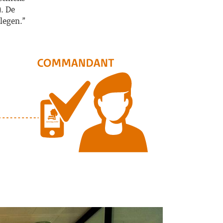
). De
legen.”