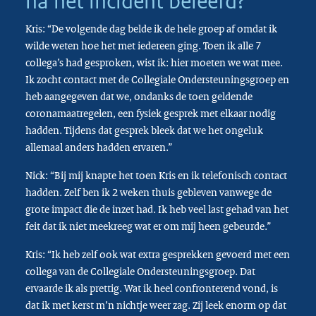
na het incident beleefd?
Kris: “De volgende dag belde ik de hele groep af omdat ik
wilde weten hoe het met iedereen ging. Toen ik alle 7
collega’s had gesproken, wist ik: hier moeten we wat mee.
Ik zocht contact met de Collegiale Ondersteuningsgroep en
heb aangegeven dat we, ondanks de toen geldende
coronamaatregelen, een fysiek gesprek met elkaar nodig
hadden. Tijdens dat gesprek bleek dat we het ongeluk
allemaal anders hadden ervaren.”
Nick: “Bij mij knapte het toen Kris en ik telefonisch contact
hadden. Zelf ben ik 2 weken thuis gebleven vanwege de
grote impact die de inzet had. Ik heb veel last gehad van het
feit dat ik niet meekreeg wat er om mij heen gebeurde.”
Kris: “Ik heb zelf ook wat extra gesprekken gevoerd met een
collega van de Collegiale Ondersteuningsgroep. Dat
ervaarde ik als prettig. Wat ik heel confronterend vond, is
dat ik met kerst m’n nichtje weer zag. Zij leek enorm op dat