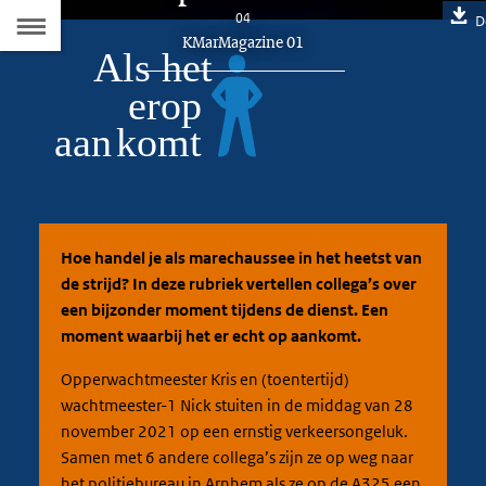
Naar
04
D
Dit
KMarMagazine 01
de
artikel
hoort
Inhoudsopgave
bij:
Hoe handel je als marechaussee in het heetst van
de strijd? In deze rubriek vertellen collega’s over
een bijzonder moment tijdens de dienst. Een
moment waarbij het er echt op aankomt.
Opperwachtmeester Kris en (toentertijd)
wachtmeester-1 Nick stuiten in de middag van 28
november 2021 op een ernstig verkeersongeluk.
Samen met 6 andere collega’s zijn ze op weg naar
het politiebureau in Arnhem als ze op de A325 een