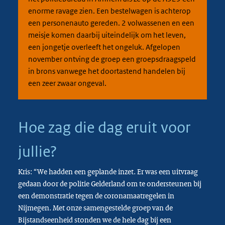
enorme ravage zien. Een bestelwagen is achterop
een personenauto gereden. 2 volwassenen en een
meisje komen daarbij uiteindelijk om het leven,
een jongetje overleeft het ongeluk. Afgelopen
november ontving de groep een groepsdraagspeld
in brons vanwege het doortastend handelen bij
een zeer zwaar ongeval.
Hoe zag die dag eruit voor
jullie?
Kris: “We hadden een geplande inzet. Er was een uitvraag
gedaan door de politie Gelderland om te ondersteunen bij
een demonstratie tegen de coronamaatregelen in
Nijmegen. Met onze samengestelde groep van de
Bijstandseenheid stonden we de hele dag bij een