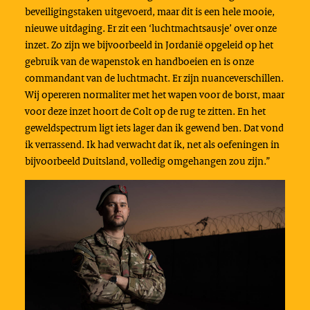
beveiligingstaken uitgevoerd, maar dit is een hele mooie,
nieuwe uitdaging. Er zit een ‘luchtmachtsausje’ over onze
inzet. Zo zijn we bijvoorbeeld in Jordanië opgeleid op het
gebruik van de wapenstok en handboeien en is onze
commandant van de luchtmacht. Er zijn nuanceverschillen.
Wij opereren normaliter met het wapen voor de borst, maar
voor deze inzet hoort de Colt op de rug te zitten. En het
geweldspectrum ligt iets lager dan ik gewend ben. Dat vond
ik verrassend. Ik had verwacht dat ik, net als oefeningen in
bijvoorbeeld Duitsland, volledig omgehangen zou zijn.”