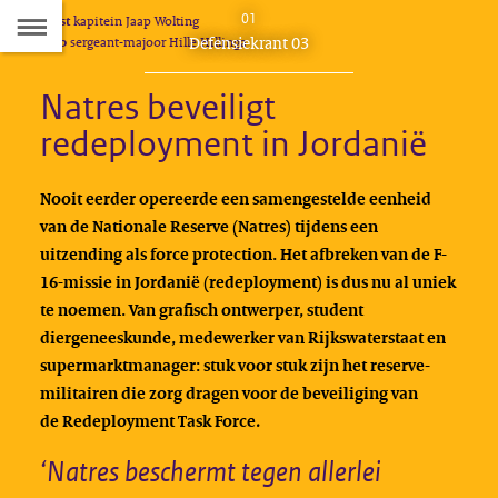
Naar
01
Tekst
kapitein Jaap Wolting
D
Dit
Defensiekrant 03
Foto
sergeant-majoor Hille Hillinga
de
artikel
hoort
Natres beveiligt
Inhoudsopgave
bij:
redeployment in Jordanië
Nooit eerder opereerde een samengestelde eenheid
van de Nationale Reserve (Natres) tijdens een
uitzending als force protection. Het afbreken van de F-
16-missie in Jordanië (redeployment) is dus nu al uniek
te noemen. Van grafisch ontwerper, student
diergeneeskunde, medewerker van Rijkswaterstaat en
supermarktmanager: stuk voor stuk zijn het reserve-
militairen die zorg dragen voor de beveiliging van
de Redeployment Task Force
.
‘Natres beschermt tegen allerlei