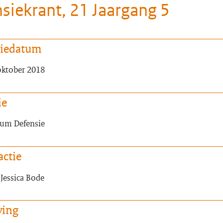
siekrant, 21 Jaargang 5
tiedatum
 oktober 2018
ie
um Defensie
actie
Jessica Bode
ving