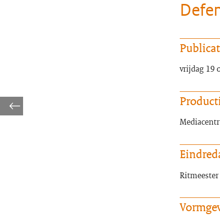
Defen
Publica
vrijdag 19
Product
Mediacentr
Eindred
Ritmeester 
Vormge