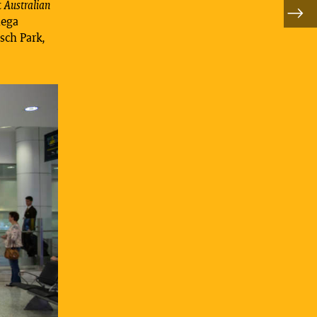
t
Australian
lega
sch Park,