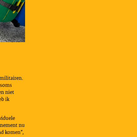
militairen.
 soms
en niet
eb ik
viduele
venement nu
and komen”,