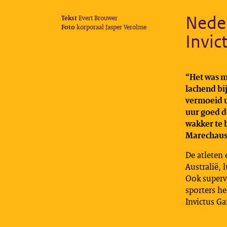
Nede
Tekst
Evert Brouwer
Foto
korporaal Jasper Verolme
Invi
“Het was m
lachend bi
vermoeid ui
uur goed d
wakker te b
Marechauss
De atleten
Australië, 
Ook supervr
sporters he
Invictus G