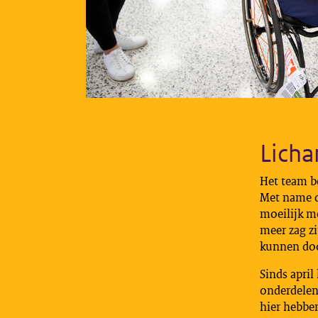
Licha
Het team b
Met name d
moeilijk me
meer zag z
kunnen doo
Sinds apri
onderdelen
hier hebbe