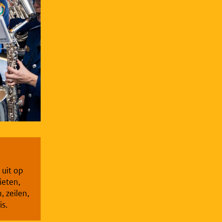
 uit op
ieten,
, zeilen,
s.