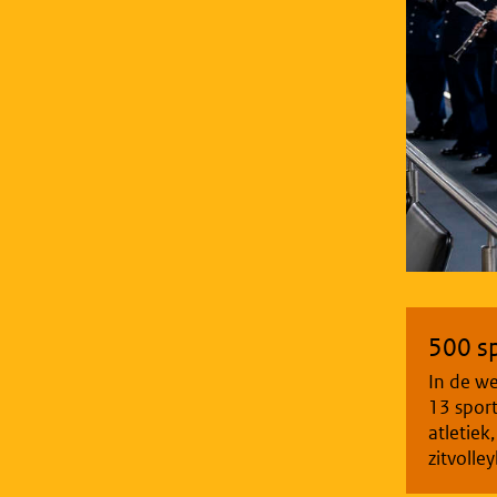
500 s
In de we
13 spor
atletiek
zitvolle