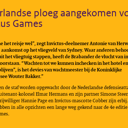
rlandse ploeg aangekomen v
ctus Games
e het reisje wel”, zegt Invictus-deelnemer Antonie van Her
j aankomst op het vliegveld van Sydney. Waar anderen behoo
t het vliegtuig stappen, heeft de Brabander de vlucht van in
oorstaan. “Wachten tot we kunnen inchecken in het hotel e
lijven”, is het devies van wachtmeester bij de Koninklijke
ee Wouter Bakker.”​
 en de staf worden opgewacht door de Nederlandse defensieatt
luitenant-kolonel Elmar Hermans en zijn partner Simone Steen
ijwilliger Hannie Page en Invictus-mascotte Cobber zijn erbij
bben in alle opzichten een lange weg gekend naar de 4e editie
ames.