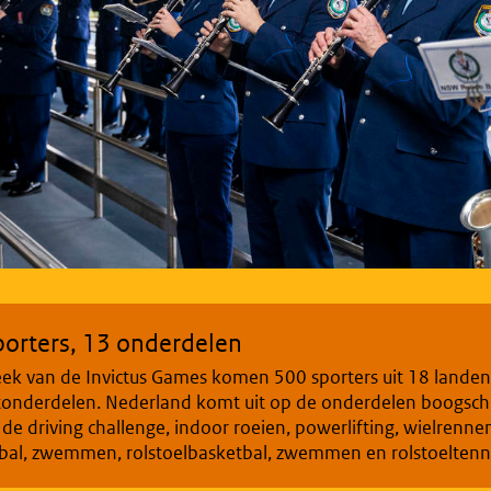
porters, 13 onderdelen
ek van de Invictus Games komen 500 sporters uit 18 landen
tonderdelen. Nederland komt uit op de onderdelen boogsch
, de driving challenge, indoor roeien, powerlifting, wielrennen
ybal, zwemmen, rolstoelbasketbal, zwemmen en rolstoeltenni