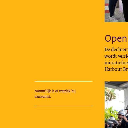
Open
De deelneme
wordt verri
initiatiefn
Harbour Bri
Natuurlijk is er muziek bij
aankomst.