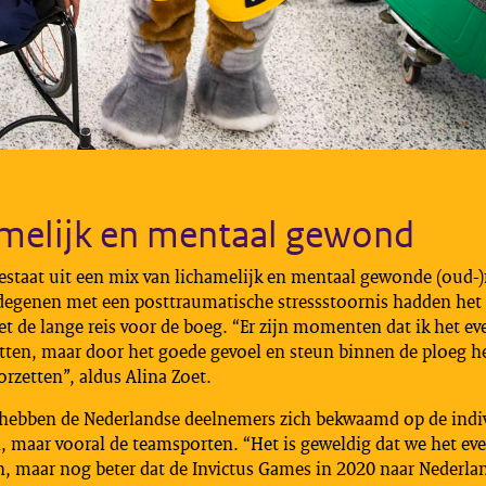
melijk en mentaal gewond
estaat uit een mix van lichamelijk en mentaal gewonde (oud-)
egenen met een posttraumatische stressstoornis hadden het
t de lange reis voor de boeg. “Er zijn momenten dat ik het ev
itten, maar door het goede gevoel en steun binnen de ploeg h
rzetten”, aldus Alina Zoet.
l hebben de Nederlandse deelnemers zich bekwaamd op de indi
, maar vooral de teamsporten. “Het is geweldig dat we het e
n, maar nog beter dat de Invictus Games in 2020 naar Nederl