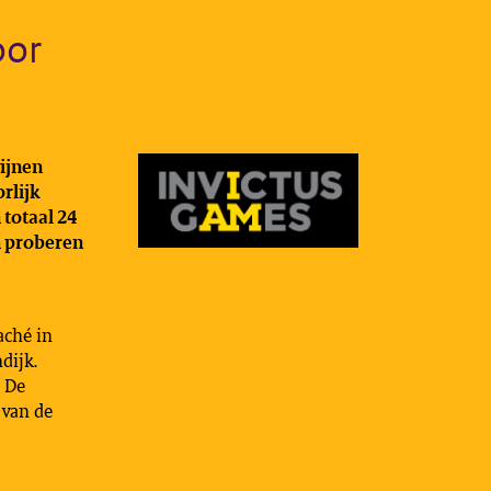
oor
wijnen
rlijk
 totaal 24
n proberen
aché in
dijk.
. De
 van de