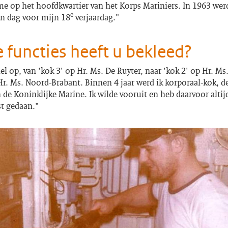
me op het hoofdkwartier van het Korps Mariniers. In 1963 werd
e
en dag voor mijn 18
verjaardag."
 functies heeft u bekleed?
el op, van 'kok 3' op Hr. Ms. De Ruyter, naar 'kok 2' op Hr. Ms
Hr. Ms. Noord-Brabant. Binnen 4 jaar werd ik korporaal-kok, de
 de Koninklijke Marine. Ik wilde vooruit en heb daarvoor altij
st gedaan."