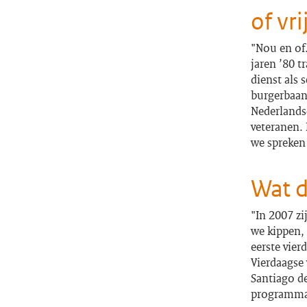
of vri
"Nou en of.
jaren ’80 t
dienst als
burgerbaan.
Nederlands
veteranen. 
we spreken 
Wat d
"In 2007 zi
we kippen, 
eerste vier
Vierdaagse
Santiago de
programma. 