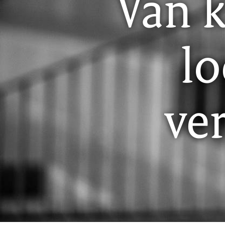
Van k
l
ve