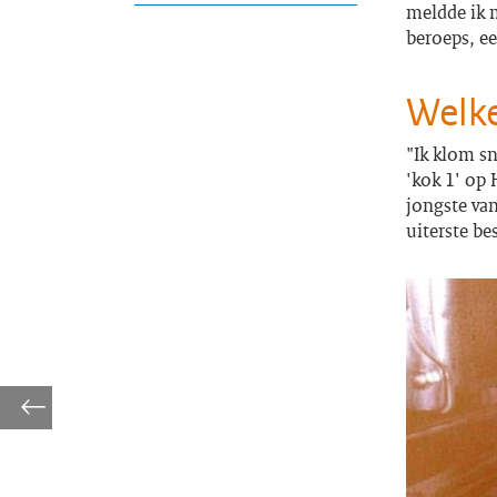
meldde ik 
beroeps, e
Welke
"Ik klom sn
'kok 1' op 
jongste van
uiterste be