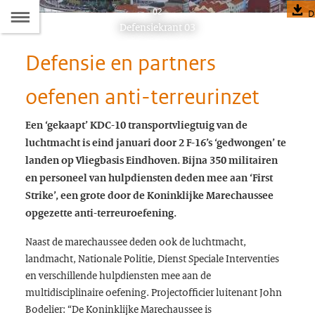
Naar
02
D
Dit
Defensiekrant 03
de
artikel
Defensie en partners
hoort
Inhoudsopgave
bij:
oefenen anti-terreurinzet
Een ‘gekaapt’ KDC-10 transportvliegtuig van de
luchtmacht is eind januari door 2 F-16’s
‘
gedwongen
’
te
landen op Vliegbasis Eindhoven. Bijna 350 militairen
en personeel van hulpdiensten deden mee aan ‘First
Strike’, een grote door de Koninklijke Marechaussee
opgezette anti-terreuroefening.
Naast de marechaussee deden ook de luchtmacht,
landmacht, Nationale Politie, Dienst Speciale Interventies
en verschillende hulpdiensten mee aan de
multidisciplinaire oefening. Projectofficier luitenant John
Bodelier: “De Koninklijke Marechaussee is