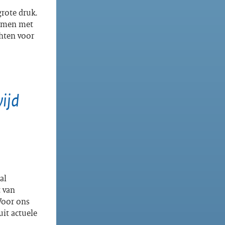
grote druk.
komen met
chten voor
wijd
al
t van
Voor ons
it actuele