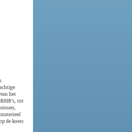
s
achtige
 van het
RHIB’s, tot
nissen,
materieel
 op de koers