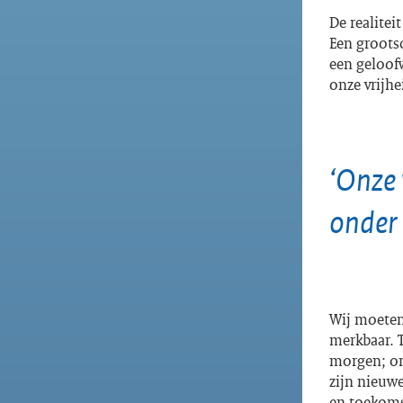
De realitei
Een grootsc
een geloofw
onze vrijhe
‘Onze 
onder 
Wij moeten 
merkbaar. T
morgen; on
zijn nieuw
en toekomst