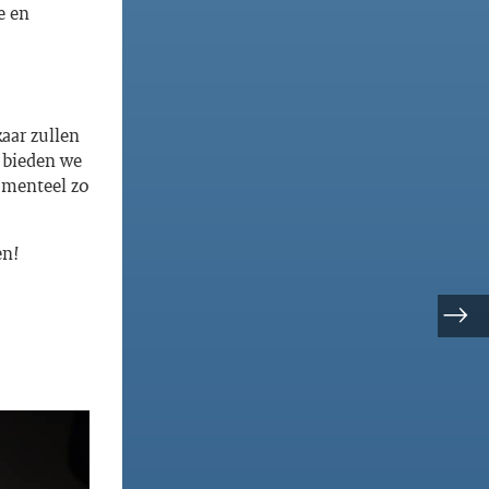
e en
aar zullen
e bieden we
omenteel zo
en!