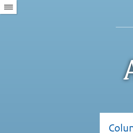
Naar
de
Inhoudsopgave
Colu