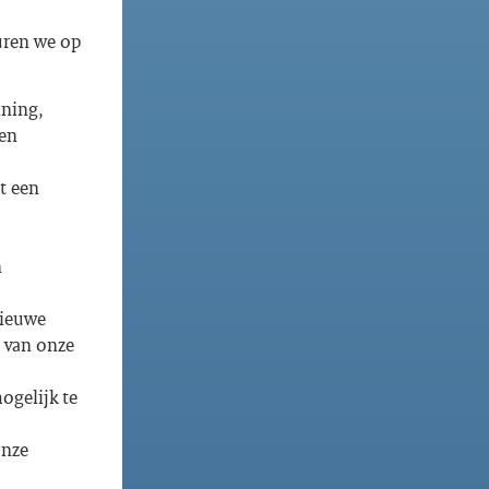
uren we op
ining,
 en
t een
n
nieuwe
 van onze
ogelijk te
onze