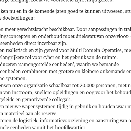
ken nu en in de komende jaren goed te kunnen uitvoeren, st
 doelstellingen:
 meer gevechtskracht beschikbaar. Door aanpassingen in tra
ngsconcepten en onderhoud moet driekwart van onze vloot-
seenheden direct inzetbaar zijn.
en realistisch en zijn gereed voor Multi Domein Operaties, me
elangrijkere rol voor
cyber
en het gebruik van de ruimte.
oduceren ‘samengestelde eenheden’, waarin we bemande
seenheden combineren met grotere en kleinere onbemande e
e systemen.
nsen onze organisatie schaalbaar tot 20.000 personen, met 
 van instroom, snellere opleidingen en oog voor het behoud
eleide en gemotiveerde collega’s.
n nieuwe wapensystemen tijdig in gebruik en houden waar m
n materieel aan als reserve.
teren de logistiek, informatievoorziening en aansturing van 
nele eenheden vanuit het hoofdkwartier.