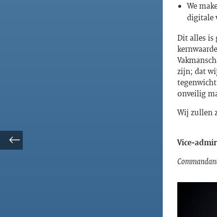
We maken
digitale
Dit alles i
kernwaarde
Vakmanschap
zijn; dat w
tegenwicht
onveilig m
Wij zullen 
Vice-admir
Commandant 