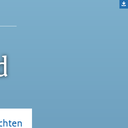
d
chten