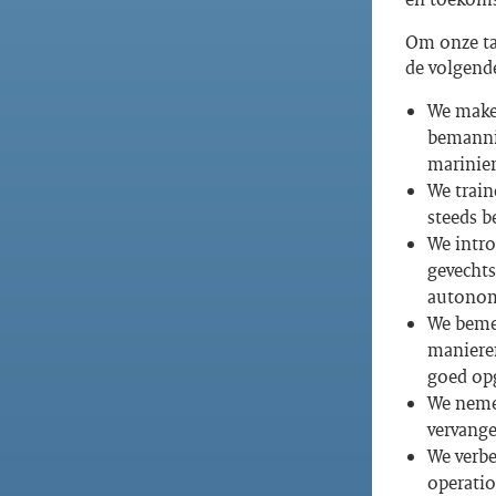
Om onze ta
de volgende
We maken
bemanni
marinier
We train
steeds b
We intr
gevecht
autonom
We beme
manieren
goed opg
We neme
vervange
We verbe
operatio