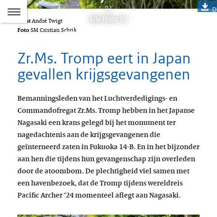
Naar
02
D
Dit
Alle Hens 05
Tekst
André Twigt
de
artikel
Foto
SM Cristian Schrik
hoort
Inhoudsopgave
bij:
Zr.Ms. Tromp eert in Japan
gevallen krijgsgevangenen
Bemanningsleden van het Luchtverdedigings- en
Commandofregat Zr.Ms. Tromp hebben in het Japanse
Nagasaki een krans gelegd bij het monument ter
nagedachtenis aan de krijgsgevangenen die
geïnterneerd zaten in Fukuoka 14-B. En in het bijzonder
aan hen die tijdens hun gevangenschap zijn overleden
door de atoombom. De plechtigheid viel samen met
een havenbezoek, dat de Tromp tijdens wereldreis
Pacific Archer ‘24 momenteel aflegt aan Nagasaki.