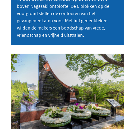
boven Nagasaki ontplofte. De 6 blokken op de
voorgrond stellen de contouren van het
gevangenenkamp voor. Met het gedenkteken
wilden de makers een boodschap van vrede,
vriendschap en vrijheid uitstralen.