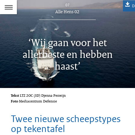
Naar
07
D
Dit
Alle Hens 02
de
artikel
hoort
Inhoudsopgave
bij:
‘Wij gaan voor het
allerbeste en hebben
haast’
Tekst
LTZ 2OC (SD) Djenna Perreijn
Foto
Mediacentrum Defensie
Twee nieuwe scheepstypes
op tekentafel