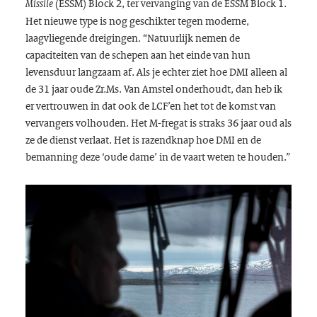
(ESSM)
Block 2
, ter vervanging van de ESSM
Block 1
.
Missile
Het nieuwe type is nog geschikter tegen moderne,
laagvliegende dreigingen. “Natuurlijk nemen de
capaciteiten van de schepen aan het einde van hun
levensduur langzaam af. Als je echter ziet hoe DMI alleen al
de 31 jaar oude Zr.Ms. Van Amstel onderhoudt, dan heb ik
er vertrouwen in dat ook de LCF’en het tot de komst van
vervangers volhouden. Het M-fregat is straks 36 jaar oud als
ze de dienst verlaat. Het is razendknap hoe DMI en de
bemanning deze ‘oude dame’ in de vaart weten te houden.”