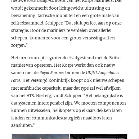
Force Design
wordt gekenmerkt door lichtgewicht uitrusting en
bewapening, tactische mobiliteit en een grote mate van
zelfredzaamheid. Schipper: “Dat sluit perfect aan op onze
strategie. Door de mariniers te verdelen over allerlei
schepen, kunnen ze voor een groter verrassingseffect
zorgen.”
Het inzetconcept is grotendeels afgestemd met de Britse
manier van opereren. Het Korps werkt dan ook nauw
samen met de
binnen de
Royal Marines
UK/NL Amphibious
. Het Verenigd Koninkrijk koopt ook nieuwe schepen
Force
met amfibische capaciteit, maar dat type zal wel afwijken
van het ATS. Niet erg, vindt Schipper: “Het belangrijkste is
dat systemen interoperabel zijn. We moeten componenten
kunnen uitwisselen, helikopters op elkaars dekken laten
landen en communicatiestrategieën naadloos laten
aansluiten.”