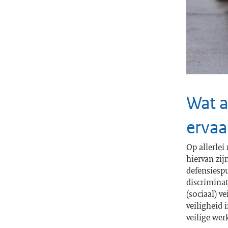
Wat a
ervaa
Op allerlei
hiervan zij
defensiesp
discriminat
(sociaal) v
veiligheid 
veilige we