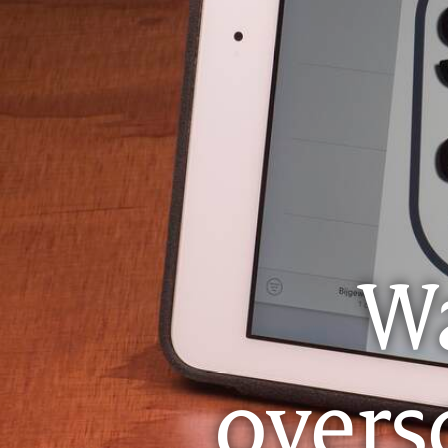
Wa
overs