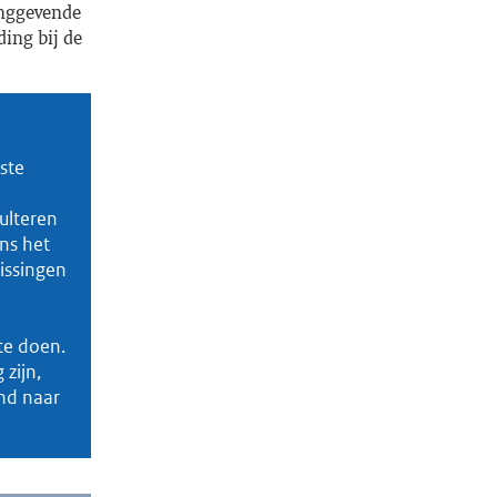
inggevende
ding bij de
ste
sulteren
ens het
issingen
te doen.
zijn,
nd naar