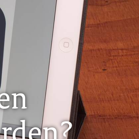
zen
orden?