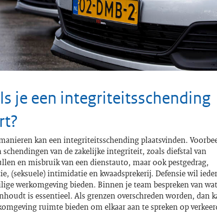
ls je een integriteitsschending
rt?
 manieren kan een integriteitsschending plaatsvinden. Voorbe
n schendingen van de zakelijke integriteit, zoals diefstal van
ullen en misbruik van een dienstauto, maar ook pestgedrag,
ie, (seksuele) intimidatie en kwaadsprekerij. Defensie wil iede
eilige werkomgeving bieden. Binnen je team bespreken van wat 
inhoudt is essentieel. Als grenzen overschreden worden, dan k
rkomgeving ruimte bieden om elkaar aan te spreken op verkeer