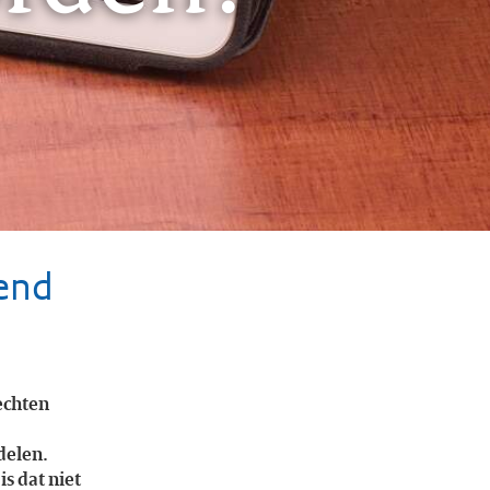
kend
echten
delen.
s dat niet