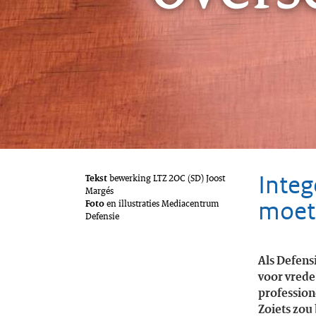
Integ
Tekst
bewerking LTZ 2OC (SD) Joost
Margés
moete
Foto
en illustraties Mediacentrum
Defensie
Als Defens
voor vrede
profession
Zoiets zou