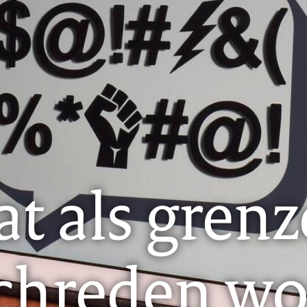
t als gren
chreden w