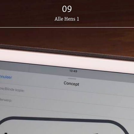
09
Dit
Alle Hens 1
artikel
hoort
bij: