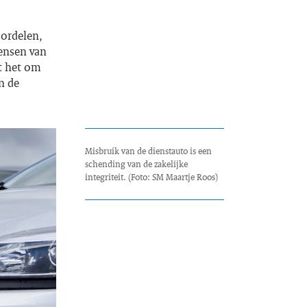
oordelen,
ensen van
at het om
n de
Misbruik van de dienstauto is een
schending van de zakelijke
integriteit. (Foto: SM Maartje Roos)