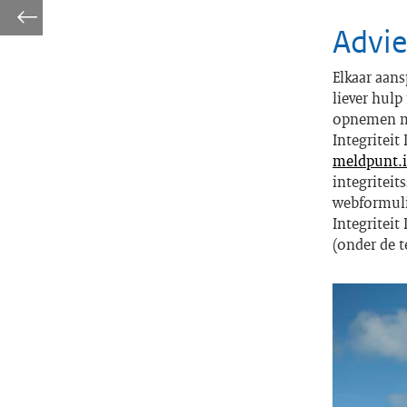
Advie
Elkaar aans
liever hulp
opnemen me
Integriteit
meldpunt.i
integritei
webformulie
Integriteit
(onder de t