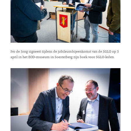
Ivo de Jong signeert tijdens de jubileumbijeenkomst van de SGLO op 5
april in het EOD-museum in Soesterberg zijn boek voor SGLO-leden.