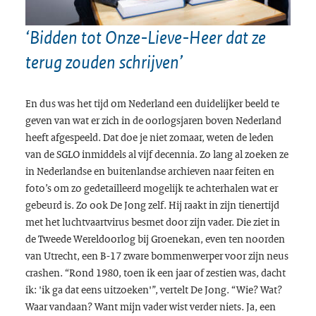
‘Bidden tot Onze-Lieve-Heer dat ze
terug zouden schrijven’
En dus was het tijd om Nederland een duidelijker beeld te
geven van wat er zich in de oorlogsjaren boven Nederland
heeft afgespeeld. Dat doe je niet zomaar, weten de leden
van de SGLO inmiddels al vijf decennia. Zo lang al zoeken ze
in Nederlandse en buitenlandse archieven naar feiten en
foto’s om zo gedetailleerd mogelijk te achterhalen wat er
gebeurd is. Zo ook De Jong zelf. Hij raakt in zijn tienertijd
met het luchtvaartvirus besmet door zijn vader. Die ziet in
de Tweede Wereldoorlog bij Groenekan, even ten noorden
van Utrecht, een B-17 zware bommenwerper voor zijn neus
crashen. “Rond 1980, toen ik een jaar of zestien was, dacht
ik: 'ik ga dat eens uitzoeken'”, vertelt De Jong. “Wie? Wat?
Waar vandaan? Want mijn vader wist verder niets. Ja, een