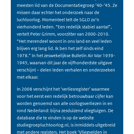
meesten lid van de Documentatiegroep ’40-’45. Ze
missen daar echter het onderzoek naar de
luchtoorlog. Momenteel telt de SGLO zo’n
vierhonderd leden. “Een redelijk stabiel aantal”,
vertelt Peter Grimm, voorzitter van 2000-2010.
“Het merendeel woont in ons land en veel leden
blijven erg lang lid. Ik ben het zelf sinds eind
1978.” In het zeswekelijkse
Bulletin Air War
1939-
1945, waarvan dit jaar de vijfhonderdste uitgave
verschijnt – delen leden verhalen en onderzoeken
met elkaar.
In 2008 verschijnt het ‘verliesregister’ waarmee
voor het eerst een redelijk betrouwbaar cijfer kan
worden genoemd van alle oorlogsverliezen in en
rond Nederland: bijna zesduizend vliegtuigen. De
database die te vinden is op de website
studiegroepluchtoorlog.nl, is inmiddels uitgebreid
met andere registers. Het boek ‘Vliegvelden in