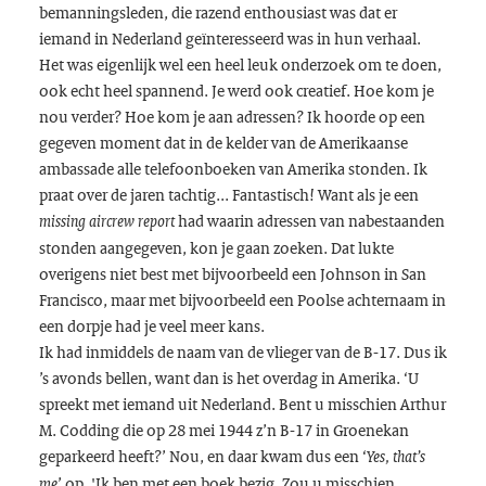
bemanningsleden, die razend enthousiast was dat er
iemand in Nederland geïnteresseerd was in hun verhaal.
Het was eigenlijk wel een heel leuk onderzoek om te doen,
ook echt heel spannend. Je werd ook creatief. Hoe kom je
nou verder? Hoe kom je aan adressen? Ik hoorde op een
gegeven moment dat in de kelder van de Amerikaanse
ambassade alle telefoonboeken van Amerika stonden. Ik
praat over de jaren tachtig... Fantastisch! Want als je een
had waarin adressen van nabestaanden
missing aircrew report
stonden aangegeven, kon je gaan zoeken. Dat lukte
overigens niet best met bijvoorbeeld een
Johnson
in
San
Francisco
, maar met bijvoorbeeld een Poolse achternaam in
een dorpje had je veel meer kans.
Ik had inmiddels de naam van de vlieger van de B-17. Dus ik
’s avonds bellen, want dan is het overdag in Amerika. ‘U
spreekt met iemand uit Nederland. Bent u misschien
Arthur
M. Codding
die op 28 mei 1944 z’n B-17 in Groenekan
geparkeerd heeft?’ Nou, en daar kwam dus een ‘
Yes, that’s
’ op. 'Ik ben met een boek bezig. Zou u misschien
me