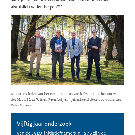
alstublieft willen helpen?'”
Drie SGLO-leden van het eerste uur met van links naar rechts Jon van
der Maas, Hans Valk en Peter Luijten, geflankeerd door oud-voorzitter
Peter Grimm.
Vijftig jaar onderzoek
Van de SGLO-initiatiefnemers in 1975 zijn de