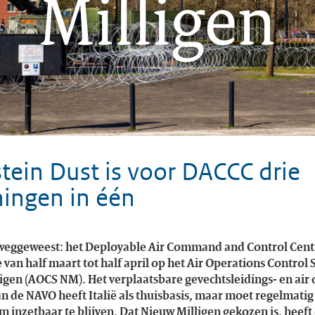
Milligen
ein Dust is voor DACCC drie
ingen in één
weggeweest: het
Deployable Air Command and Control Cent
van half maart tot half april op het
Air Operations Control 
igen
(AOCS NM). Het verplaatsbare gevechtsleidings- en
air
n de NAVO heeft Italië als thuisbasis, maar moet regelmatig
m inzetbaar te blijven. Dat Nieuw Milligen gekozen is, heeft