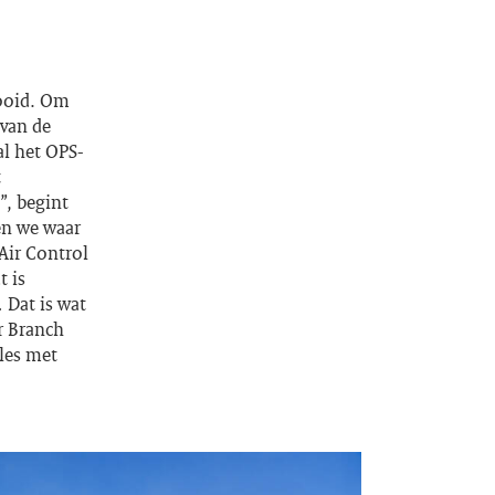
looid. Om
 van de
al het OPS-
t
”, begint
en we waar
Air Control
t is
.
Dat is wat
r Branch
lles met