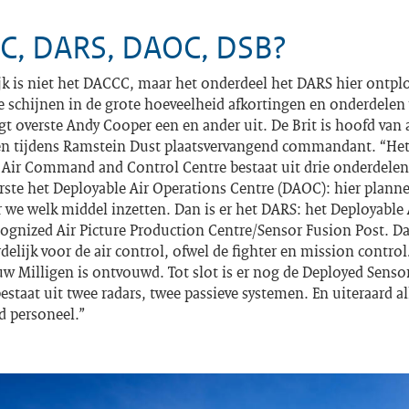
C, DARS, DAOC, DSB?
ijk is niet het DACCC, maar het onderdeel het DARS hier ontp
te schijnen in de grote hoeveelheid afkortingen en onderdelen
gt overste Andy Cooper een en ander uit. De Brit is hoofd van 
en tijdens Ramstein Dust plaatsvervangend commandant. “He
 Air Command and Control Centre
bestaat uit drie onderdelen
erste het
Deployable Air Operations Centre
(DAOC): hier plann
 we welk middel inzetten. Dan is er het DARS: het
Deployable 
cognized Air Picture Production Centre/Sensor Fusion Post
. Da
delijk voor de
air control
, ofwel de
fighter
en
mission control
uw Milligen is ontvouwd. Tot slot is er nog de
Deployed Senso
bestaat uit twee radars, twee passieve systemen. En uiteraard a
d personeel.”