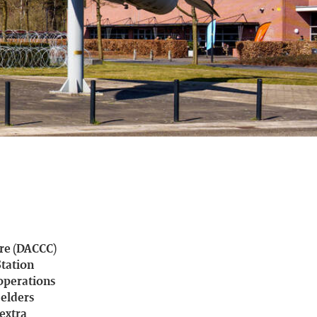
re
(DACCC)
Station
 operations
 elders
 extra