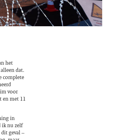
an het
alleen dat.
“De complete
neerd
uim voor
t en met 11
ning in
 ik nu zelf
dit geval –
ing, maar