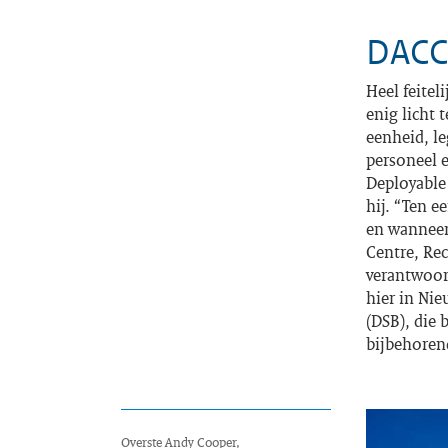
DACC
Heel feitel
enig licht 
eenheid, le
personeel 
Deployable
hij. “Ten e
en wanneer
Centre, Re
verantwoor
hier in Nie
(DSB), die 
bijbehoren
Overste Andy Cooper,