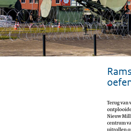
Ramst
oefen
Terug van 
ontplooide 
Nieuw Mill
centrum va
uitrollen o