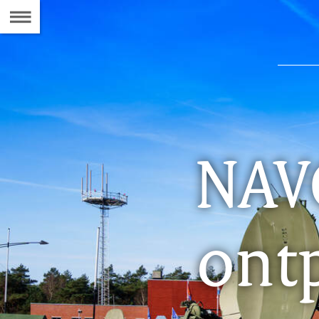
Naar
de
Inhoudsopgave
NAV
ont