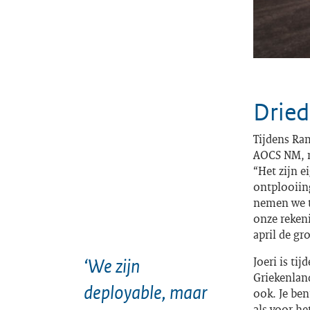
Dried
Tijdens Ra
AOCS NM, m
“Het zijn e
ontplooiing
nemen we t
onze reken
april de g
Joeri is ti
‘We zijn
Griekenland
deployable, maar
ook. Je be
als voor h