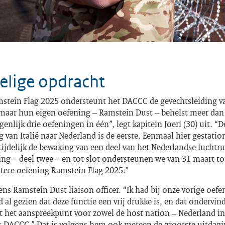
elige opdracht
mstein Flag 2025 ondersteunt het DACCC de gevechtsleiding v
aar hun eigen oefening – Ramstein Dust – behelst meer dan 
igenlijk drie oefeningen in één”, legt kapitein Joeri (30) uit. 
 van Italië naar Nederland is de eerste. Eenmaal hier gestatio
ijdelijk de bewaking van een deel van het Nederlandse luchtr
ing – deel twee – en tot slot ondersteunen we van 31 maart to
rotere oefening Ramstein
Flag
2025.”
jdens Ramstein Dust liaison officer. “Ik had bij onze vorige oefe
 al gezien dat deze functie een vrij drukke is, en dat ondervind
nt het aanspreekpunt voor zowel de
host nation
– Nederland in 
et DACCC.” Dat is volgens hem ook meteen de grootste uitdag