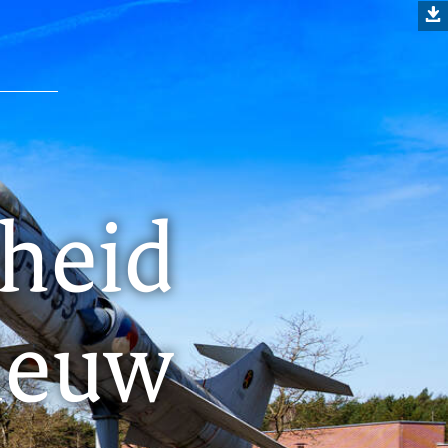
heid
ieuw