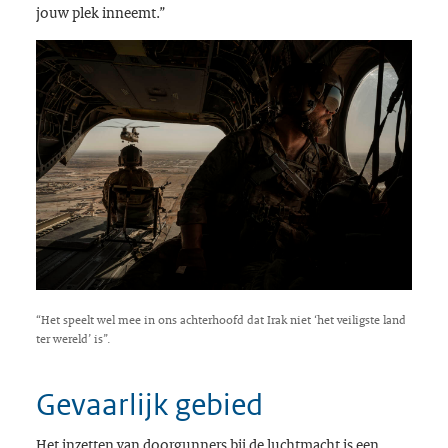
jouw plek inneemt.”
“Het speelt wel mee in ons achterhoofd dat Irak niet ‘het veiligste land
ter wereld’ is”.
Gevaarlijk gebied
Het inzetten van
doorgunners
bij de luchtmacht is een