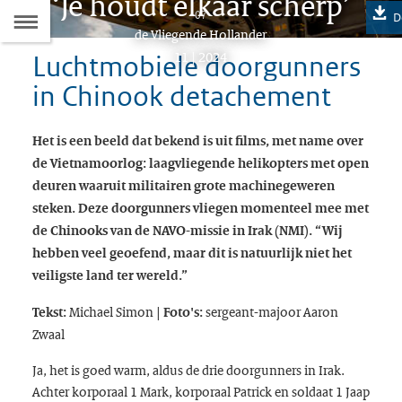
‘Je houdt elkaar scherp’
Naar
07
D
Dit
de Vliegende Hollander
de
artikel
11 | 2024
Luchtmobiele doorgunners
hoort
Inhoudsopgave
in Chinook detachement
bij:
Het is een beeld dat bekend is uit films, met name over
de Vietnamoorlog: laagvliegende helikopters met open
deuren waaruit militairen grote machinegeweren
steken. Deze
doorgunners
vliegen momenteel mee met
de Chinooks van de NAVO-missie in Irak (NMI). “Wij
hebben veel geoefend, maar dit is natuurlijk niet het
veiligste land ter wereld.”
Michael Simon
sergeant-majoor Aaron
Tekst:
| Foto's:
Zwaal
Ja, het is goed warm, aldus de drie
doorgunners
in Irak.
Achter korporaal 1 Mark, korporaal Patrick en soldaat 1 Jaap