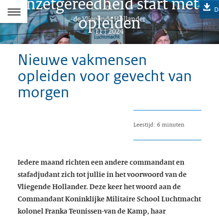
Inzetgereedheid start met
Naar
01
D
opleiden
Dit
de Vliegende Hollander
de
artikel
11 | 2024
hoort
Inhoudsopgave
bij:
Nieuwe vakmensen
opleiden voor gevecht van
morgen
Leestijd: 6 minuten
Iedere maand richten een andere commandant en
stafadjudant zich tot jullie in het voorwoord van de
Vliegende Hollander. Deze keer het woord aan de
Commandant
Koninklijke Militaire School Luchtmacht
kolonel Franka Teunissen-van de Kamp, haar