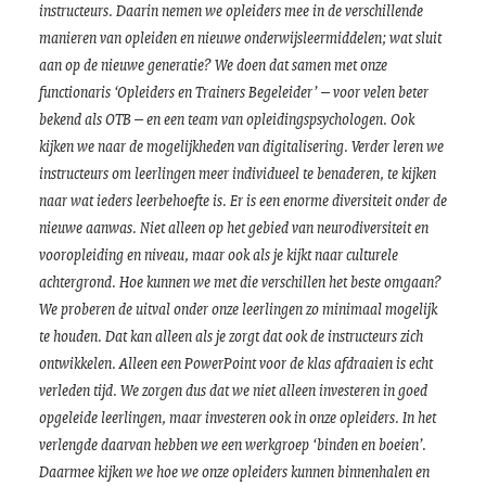
instructeurs. Daarin nemen we opleiders mee in de verschillende
manieren van opleiden en nieuwe onderwijsleermiddelen; wat sluit
aan op de nieuwe generatie? We doen dat samen met onze
functionaris ‘Opleiders en Trainers Begeleider’ – voor velen beter
bekend als OTB – en een team van opleidingspsychologen. Ook
kijken we naar de mogelijkheden van digitalisering. Verder leren we
instructeurs om leerlingen meer individueel te benaderen, te kijken
naar wat ieders leerbehoefte is. Er is een enorme diversiteit onder de
nieuwe aanwas. Niet alleen op het gebied van neurodiversiteit en
vooropleiding en niveau, maar ook als je kijkt naar culturele
achtergrond. Hoe kunnen we met die verschillen het beste omgaan?
We proberen de uitval onder onze leerlingen zo minimaal mogelijk
te houden. Dat kan alleen als je zorgt dat ook de instructeurs zich
ontwikkelen. Alleen een PowerPoint voor de klas afdraaien is echt
verleden tijd. We zorgen dus dat we niet alleen investeren in goed
opgeleide leerlingen, maar investeren ook in onze opleiders. In het
verlengde daarvan hebben we
een werkgroep ‘binden en boeien’.
Daarmee kijken we hoe we onze opleiders kunnen binnenhalen en