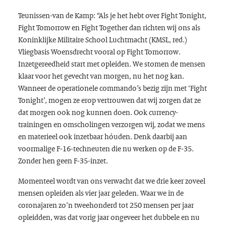
Teunissen-van de Kamp: “Als je het hebt over
Fight Tonight,
Fight Tomorrow
en
Fight Together
dan richten wij ons als
Koninklijke Militaire School Luchtmacht (KMSL, red.)
Vliegbasis Woensdrecht vooral op
Fight Tomorrow
.
Inzetgereedheid start met opleiden. We stomen de mensen
klaar voor het gevecht van morgen, nu het nog kan.
Wanneer de operationele commando’s bezig zijn met ‘
Fight
Tonight
’, mogen ze erop vertrouwen dat wij zorgen dat ze
dat morgen ook nog kunnen doen. Ook
currency
-
trainingen en omscholingen verzorgen wij, zodat we mens
en materieel ook inzetbaar hóuden. Denk daarbij aan
voormalige F-16-techneuten die nu werken op de F-35.
Zonder hen geen F-35-inzet.
Momenteel wordt van ons verwacht dat we drie keer zoveel
mensen opleiden als vier jaar geleden. Waar we in de
coronajaren zo’n tweehonderd tot 250 mensen per jaar
opleidden, was dat vorig jaar ongeveer het dubbele en nu