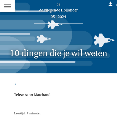
Naar
08
D
Dit
de Vliegende Hollander
de
artikel
05 | 2024
hoort
Inhoudsopgave
bij:
10 dingen die je wil weten
D
.
Arno Marchand
Tekst:
Leestijd: 7 minuten