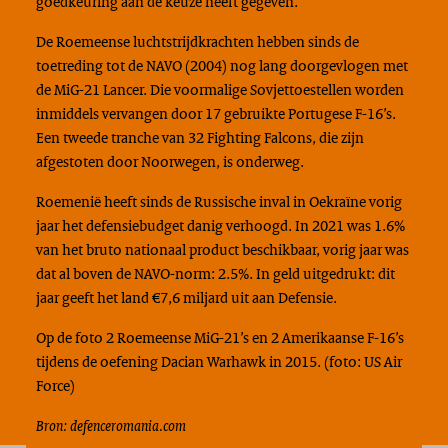
goedkeuring aan de keuze heeft gegeven.
De Roemeense luchtstrijdkrachten hebben sinds de
toetreding tot de NAVO (2004) nog lang doorgevlogen met
de MiG-21 Lancer. Die voormalige Sovjettoestellen worden
inmiddels vervangen door 17 gebruikte Portugese F-16’s.
Een tweede tranche van 32 Fighting Falcons, die zijn
afgestoten door Noorwegen, is onderweg.
Roemenië heeft sinds de Russische inval in Oekraïne vorig
jaar het defensiebudget danig verhoogd. In 2021 was 1.6%
van het bruto nationaal product beschikbaar, vorig jaar was
dat al boven de NAVO-norm: 2.5%. In geld uitgedrukt: dit
jaar geeft het land €7,6 miljard uit aan Defensie.
Op de foto 2 Roemeense MiG-21’s en 2 Amerikaanse F-16’s
tijdens de oefening Dacian Warhawk in 2015. (foto: US Air
Force)
Bron: defenceromania.com