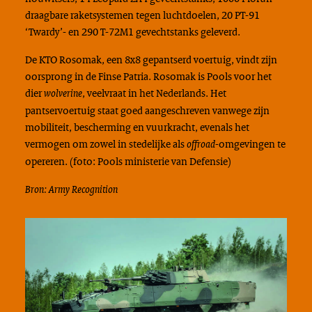
draagbare raketsystemen tegen luchtdoelen, 20 PT-91
‘Twardy’- en 290 T-72M1 gevechtstanks geleverd.
De KTO Rosomak, een 8x8 gepantserd voertuig, vindt zijn
oorsprong in de Finse Patria. Rosomak is Pools voor het
dier
, veelvraat in het Nederlands. Het
wolverine
pantservoertuig staat goed aangeschreven vanwege zijn
mobiliteit, bescherming en vuurkracht, evenals het
vermogen om zowel in stedelijke als
-omgevingen te
offroad
opereren. (foto: Pools ministerie van Defensie)
Bron: Army Recognition