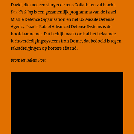
David, die met een slinger de reus Goliath ten val bracht.
is een gezamenlijk programma van de
Israel
David's Sling
Missile Defence Organization
en het
US Missile Defense
Agency
. Israëls
Rafael Advanced Defense Systems
is de
hoofdaannemer. Dat bedrijf maakt ook al het befaamde
luchtverdedigingssysteem Iron Dome, dat bedoeld is tegen
raketdreigingen op kortere afstand.
Bron: Jerusalem Post
Video
Media error: Format(s) not supported or source(s) not found
Player
Download File: https://www.rovid.nl/def/dmo/2023/def-dmo-20230414-idz5xmzp5-
bron.mp4