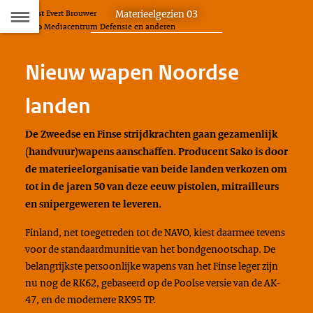
Naar
Dit
Materieelgezien 03
Tekst
Evert Brouwer
D
Foto
Mediacentrum Defensie en anderen
artikel
de
hoort
bij:
Inhoudsopgave
Nieuw wapen Noordse
landen
De Zweedse en Finse strijdkrachten gaan gezamenlijk
(handvuur)wapens aanschaffen.
Producent Sako is door
de materieelorganisatie van beide landen verkozen om
tot in de jaren 50 van deze eeuw pistolen, mitrailleurs
en snipergeweren te leveren.
Finland, net toegetreden tot de NAVO, kiest daarmee tevens
voor de standaardmunitie van het bondgenootschap. De
belangrijkste persoonlijke wapens van het Finse leger zijn
nu nog de RK62, gebaseerd op de Poolse versie van de AK-
47, en de modernere RK95 TP.