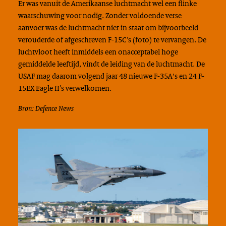
Er was vanuit de Amerikaanse luchtmacht wel een flinke
waarschuwing voor nodig. Zonder voldoende verse
aanvoer was de luchtmacht niet in staat om bijvoorbeeld
verouderde of afgeschreven F-15C’s (foto) te vervangen. De
luchtvloot heeft inmiddels een onacceptabel hoge
gemiddelde leeftijd, vindt de leiding van de luchtmacht. De
USAF mag daarom volgend jaar 48 nieuwe F-35A's en 24 F-
15EX Eagle II’s verwelkomen.
Bron: Defence News