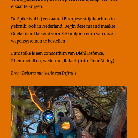
elkaar te krijgen.
De Spike is al bij een aantal Europese strijdkrachten in
gebruik, ook in Nederland. Begin deze maand maakte
Griekenland bekend voor 370 miljoen euro van deze
wapensystemen te bestellen.
Eurospike is een consortium van Diehl Defence,
Rheinmetall en, wederom, Rafael. (foto: René Verleg).
Bron: Zwitsers ministerie van Defensie