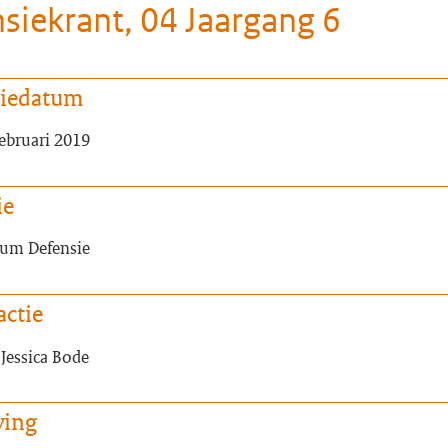
siekrant, 04 Jaargang 6
tiedatum
februari 2019
ie
um Defensie
actie
Jessica Bode
ving