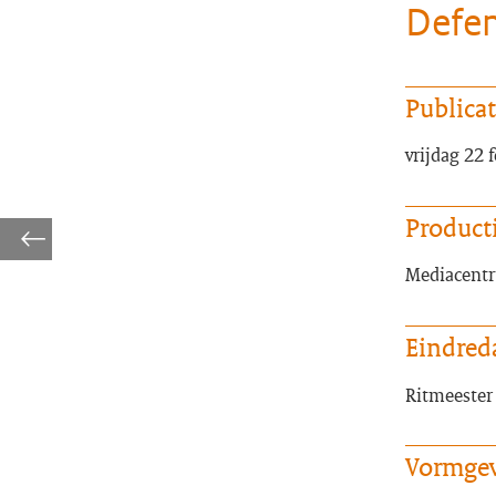
Defen
Publica
vrijdag 22 
Product
Mediacentr
Eindred
Ritmeester 
Vormge