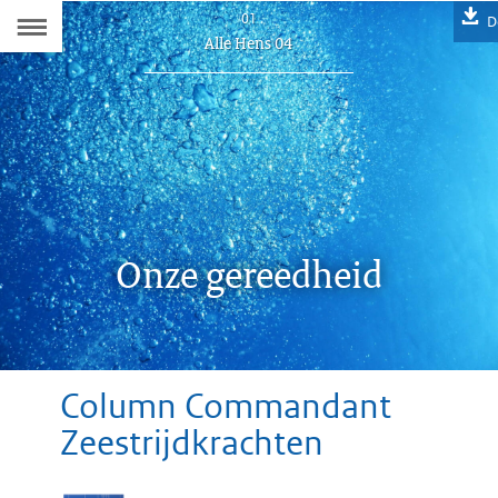
Naar
01
D
Dit
Alle Hens 04
de
artikel
hoort
Inhoudsopgave
bij:
Onze gereedheid
D
Column Commandant
Zeestrijdkrachten