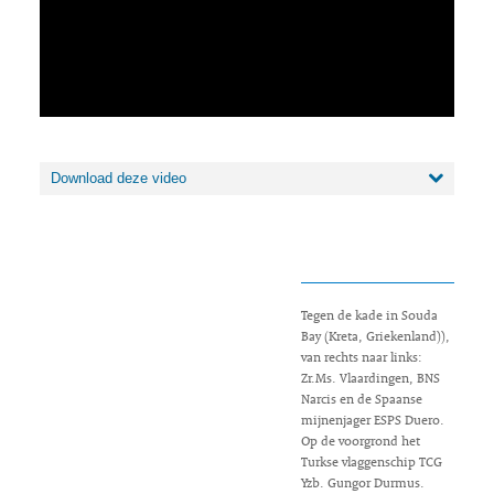
Download deze video
Tegen de kade in Souda
Bay (Kreta, Griekenland)),
van rechts naar links:
Zr.Ms. Vlaardingen, BNS
Narcis en de Spaanse
mijnenjager ESPS Duero.
Op de voorgrond het
Turkse vlaggenschip TCG
Yzb. Gungor Durmus.