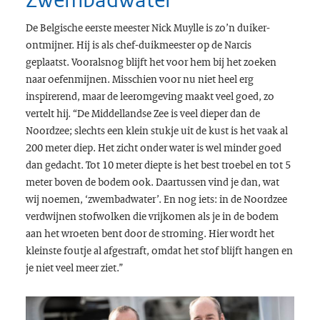
De Belgische eerste meester Nick Muylle is zo’n duiker-
ontmijner. Hij is als chef-duikmeester op de Narcis
geplaatst. Vooralsnog blijft het voor hem bij het zoeken
naar oefenmijnen. Misschien voor nu niet heel erg
inspirerend, maar de leeromgeving maakt veel goed, zo
vertelt hij. “De Middellandse Zee is veel dieper dan de
Noordzee; slechts een klein stukje uit de kust is het vaak al
200 meter diep. Het zicht onder water is wel minder goed
dan gedacht. Tot 10 meter diepte is het best troebel en tot 5
meter boven de bodem ook. Daartussen vind je dan, wat
wij noemen, ‘zwembadwater’. En nog iets: in de Noordzee
verdwijnen stofwolken die vrijkomen als je in de bodem
aan het wroeten bent door de stroming. Hier wordt het
kleinste foutje al afgestraft, omdat het stof blijft hangen en
je niet veel meer ziet.”