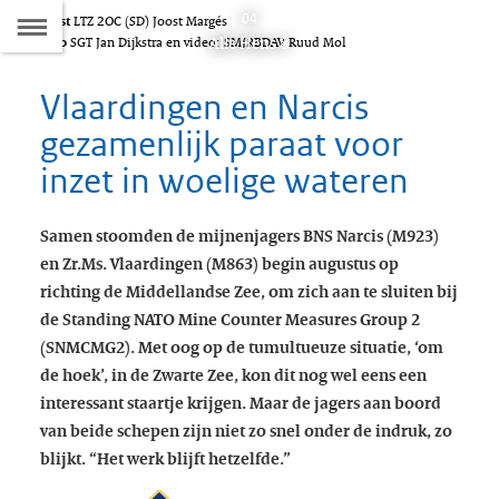
Naar
04
Tekst
LTZ 2OC (SD) Joost Margés
D
Dit
Alle Hens 8
Foto
SGT Jan Dijkstra en video: SMJRBDAV Ruud Mol
de
artikel
hoort
Vlaardingen en Narcis
Inhoudsopgave
bij:
gezamenlijk paraat voor
inzet in woelige wateren
Samen stoomden de mijnenjagers BNS Narcis (M923)
en Zr.Ms. Vlaardingen (M863) begin augustus op
richting de Middellandse Zee, om zich aan te sluiten bij
de Standing NATO Mine Counter Measures Group 2
(SNMCMG2). Met oog op de tumultueuze situatie, ‘om
de hoek’, in de Zwarte Zee, kon dit nog wel eens een
interessant staartje krijgen. Maar de jagers aan boord
van beide schepen zijn niet zo snel onder de indruk, zo
blijkt. “Het werk blijft hetzelfde.”