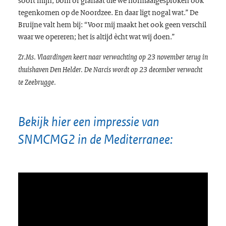
tegenkomen op de Noordzee. En daar ligt nogal wat.” De
Bruijne valt hem bij: “Voor mij maakt het ook geen verschil
waar we opereren; het is altijd ècht wat wij doen.”
Zr.Ms. Vlaardingen keert naar verwachting op 23 november terug in
thuishaven Den Helder. De Narcis wordt op 23 december verwacht
te Zeebrugge.
Bekijk hier een impressie van
SNMCMG2 in de Mediterranee:
Video
Media error: Format(s) not supported or source(s) not found
Player
Download File: https://www.rovid.nl/def/km/2022/def-km-20221011-idx5p1uz7-web-
hd.mp4