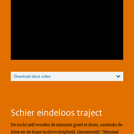
Player
Download File: https://www.rovid.nl/def/kl/2020/def-kl-20200501-iduw0asbb-web-
hd.mp4
Download deze video
Schier eindeloos traject
De tocht zelf vonden de mannen goed te doen, ondanks de
hitte en de hoge luchtvochtigheid. Garstenveld: “Mentaal