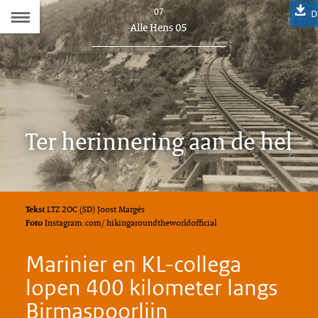
Naar
07
D
Dit
Alle Hens 05
de
artikel
hoort
Inhoudsopgave
bij:
Ter herinnering aan de hel
Tekst
LTZ 2OC (SD) Joost Margés
Foto
Instagram.com/ hikingaroundtheworldofficial
Marinier en KL-collega
lopen 400 kilometer langs
Birmaspoorlijn