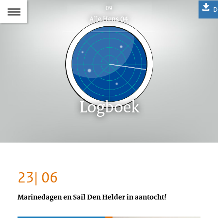
Naar
09
D
Dit
Alle Hens 04
de
artikel
hoort
Inhoudsopgave
bij:
Logboek
23| 06
Marinedagen en Sail Den Helder in aantocht!