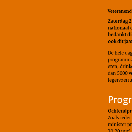
Veteranend
Zaterdag 2
nationaal 
bedankt die
ook dit ja
De hele dag
programma’s
eten, drink
dan 5000 v
legervoertu
Prog
Ochtendpr
Zoals ieder
minister pr
10.20 uur)