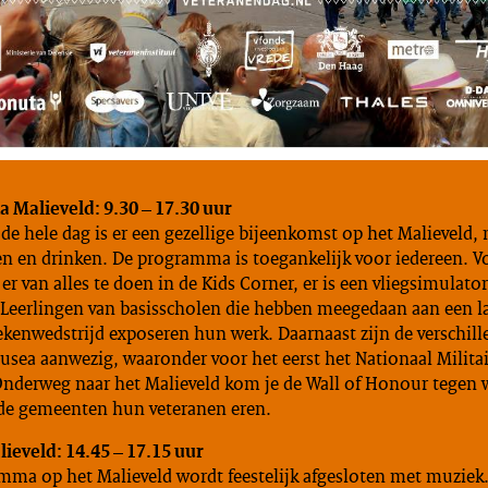
Malieveld: 9.30 – 17.30 uur
e hele dag is er een gezellige bijeenkomst op het Malieveld,
en en drinken. De programma is toegankelijk voor iedereen. V
 er van alles te doen in de Kids Corner, er is een vliegsimulato
Leerlingen van basisscholen die hebben meegedaan aan een la
ekenwedstrijd exposeren hun werk. Daarnaast zijn de verschil
usea aanwezig, waaronder voor het eerst het Nationaal Milita
derweg naar het Malieveld kom je de Wall of Honour tegen 
nde gemeenten hun veteranen eren.
ieveld: 14.45 – 17.15 uur
mma op het Malieveld wordt feestelijk afgesloten met muziek