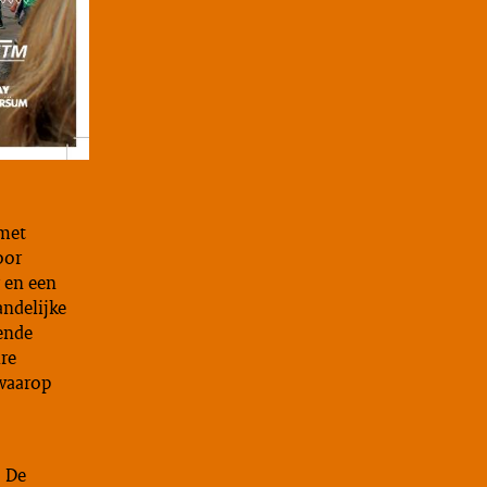
 met
oor
r en een
ndelijke
lende
ire
waarop
. De