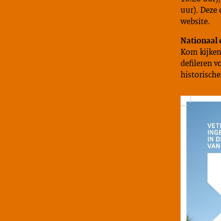
uur). Deze 
website.
Nationaal 
Kom kijken
defileren v
historisch