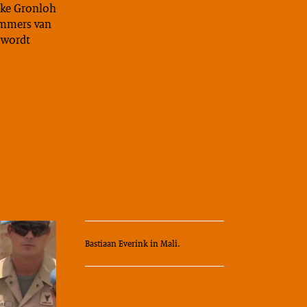
eke Gronloh
nummers van
 wordt
Bastiaan Everink in Mali.