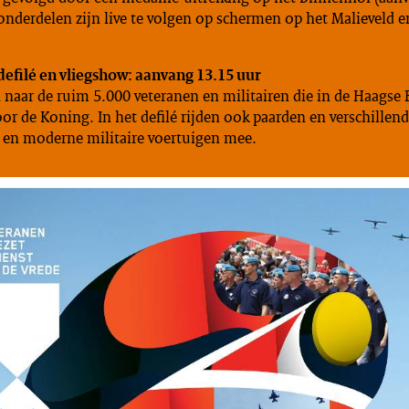
onderdelen zijn live te volgen op schermen op het Malieveld e
defilé en vliegshow: aanvang 13.15 uur
 naar de ruim 5.000 veteranen en militairen die in de Haagse
oor de Koning. In het defilé rijden ook paarden en verschillen
e en moderne militaire voertuigen mee.