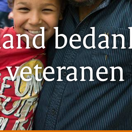
land bedank
veteranen