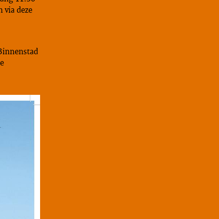
n via deze
 Binnenstad
de