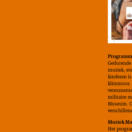
Programma 
Gedurende d
muziek, et
kinderen is
klimmuur. 
veteranent
militaire m
Museum. On
verschille
Muziek Mal
Het progra