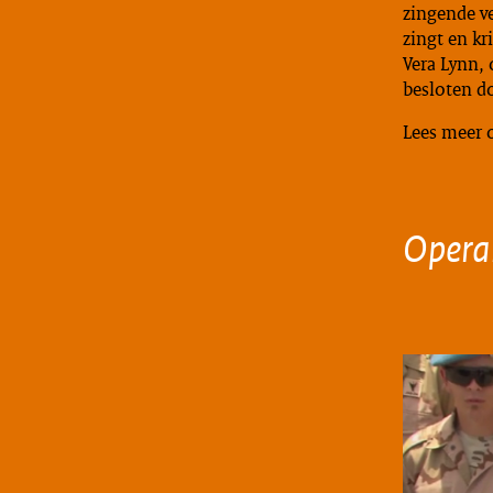
zingende v
zingt en k
Vera Lynn,
besloten d
Lees meer 
Opera