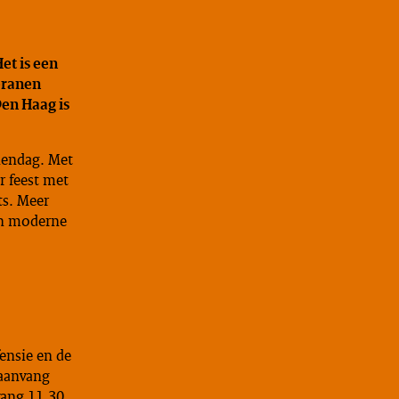
et is een
eranen
Den Haag is
anendag. Met
r feest met
ts. Meer
en moderne
fensie en de
(aanvang
vang 11.30