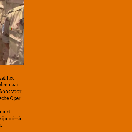
aal het
nden naar
n koos voor
tsche Oper
en met
zijn missie
u.