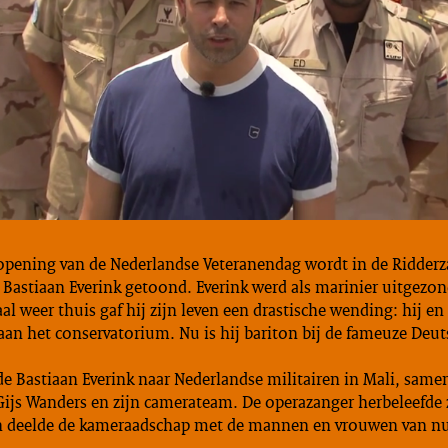
 opening van de Nederlandse Veteranendag wordt in de Ridderz
 Bastiaan Everink getoond. Everink werd als marinier uitgezo
al weer thuis gaf hij zijn leven een drastische wending: hij e
aan het conservatorium. Nu is hij bariton bij de fameuze Deu
de Bastiaan Everink naar Nederlandse militairen in Mali, sam
Gijs Wanders en zijn camerateam. De operazanger herbeleefde 
en deelde de kameraadschap met de mannen en vrouwen van n