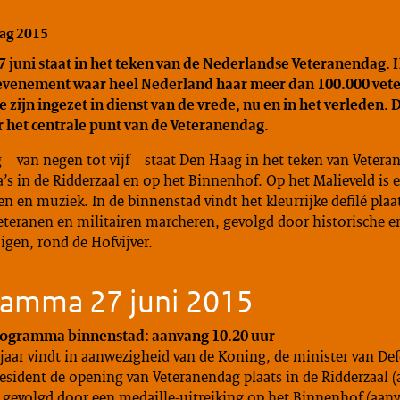
ag 2015
7 juni staat in het teken van de Nederlandse Veteranendag. H
evenement waar heel Nederland haar meer dan 100.000 vet
 zijn ingezet in dienst van de vrede, nu en in het verleden. 
ar het centrale punt van de Veteranendag.
 – van negen tot vijf – staat Den Haag in het teken van Veter
 in de Ridderzaal en op het Binnenhof. Op het Malieveld is e
en en muziek. In de binnenstad vindt het kleurrijke defilé plaa
eteranen en militairen marcheren, gevolgd door historische 
igen, rond de Hofvijver.
ramma 27 juni 2015
ogramma binnenstad: aanvang 10.20 uur
 jaar vindt in aanwezigheid van de Koning, de minister van De
esident de opening van Veteranendag plaats in de Ridderzaal 
, gevolgd door een medaille-uitreiking op het Binnenhof (aan