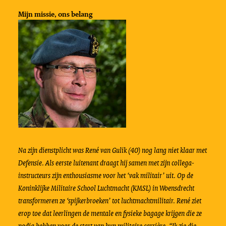
Mijn missie, ons belang
Na zijn dienstplicht was René van Gulik (40) nog lang niet klaar met
Defensie. Als eerste luitenant draagt hij samen met zijn collega-
instructeurs zijn enthousiasme voor het ‘vak militair’ uit. Op de
Koninklijke Militaire School Luchtmacht (KMSL) in Woensdrecht
transformeren ze ‘spijkerbroeken’ tot luchtmachtmilitair. René ziet
erop toe dat leerlingen de mentale en fysieke bagage krijgen die ze
nodig hebben voor de start van hun militaire carrière. “Ik zie die