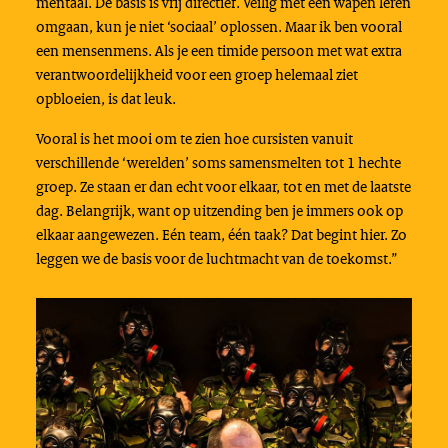
mentaal. De basis is vrij directief. Veilig met een wapen leren
omgaan, kun je niet ‘sociaal’ oplossen. Maar ik ben vooral
een mensenmens. Als je een timide persoon met wat extra
verantwoordelijkheid voor een groep helemaal ziet
opbloeien, is dat leuk.
Vooral is het mooi om te zien hoe cursisten vanuit
verschillende ‘werelden’ soms samensmelten tot 1 hechte
groep. Ze staan er dan echt voor elkaar, tot en met de laatste
dag. Belangrijk, want op uitzending ben je immers ook op
elkaar aangewezen. Eén team, één taak? Dat begint hier. Zo
leggen we de basis voor de luchtmacht van de toekomst.”