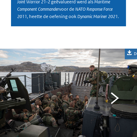
Joint Warrior 21-2
geëvalueerd werd als
Maritime
Component Commander
voor de
NATO Response Force
2011
, heette de oefening ook
Dynamic Mariner 2021
.
D