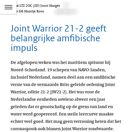
Naar
02
Tekst
LTZ 2OC (SD) Joost Margés
D
Dit
Alle Hens 8
Foto
SM Maartje Roos
de
artikel
hoort
Joint Warrior 21-2 geeft
Inhoudsopgave
bij:
belangrijke amfibische
impuls
De afgelopen weken was het maritiem spitsuur bij
Noord-Schotland. 19 schepen van NAVO-landen,
inclusief Nederland, namen deel aan een amfibische
versie van de vermaarde Brits-geleide oefening Joint
Warrior, editie 21-2 (JW21-2). Het was voor de
Nederlandse eenheden sowieso alweer een jaar
geleden dat er grootschalig op de grens van land en
water werd geopereerd. Een steile leercurve maakte
echter veel goed. Het mag geen verrassing heten dat het
coronaspook ook binnen Joint Warrior rondwaarde.