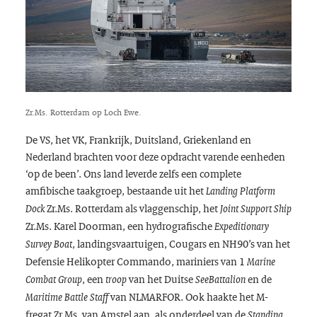
Zr.Ms. Rotterdam op Loch Ewe.
De VS, het VK, Frankrijk, Duitsland, Griekenland en
Nederland brachten voor deze opdracht varende eenheden
‘op de been’. Ons land leverde zelfs een complete
amfibische taakgroep, bestaande uit het
Landing Platform
Zr.Ms. Rotterdam als vlaggenschip, het
Dock
Joint Support Ship
Zr.Ms. Karel Doorman, een hydrografische
Expeditionary
, landingsvaartuigen, Cougars en NH90’s van het
Survey Boat
Defensie Helikopter Commando, mariniers van 1
Marine
, een
van het Duitse
en de
Combat Group
troop
SeeBattalion
van NLMARFOR. Ook haakte het M-
Maritime Battle Staff
fregat Zr.Ms. van Amstel aan, als onderdeel van de
Standing