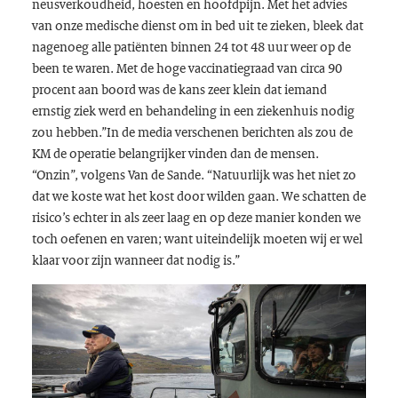
neusverkoudheid, hoesten en hoofdpijn. Met het advies
van onze medische dienst om in bed uit te zieken, bleek dat
nagenoeg alle patiënten binnen 24 tot 48 uur weer op de
been te waren. Met de hoge vaccinatiegraad van circa 90
procent aan boord was de kans zeer klein dat iemand
ernstig ziek werd en behandeling in een ziekenhuis nodig
zou hebben.”In de media verschenen berichten als zou de
KM de operatie belangrijker vinden dan de mensen.
“Onzin”, volgens Van de Sande. “Natuurlijk was het niet zo
dat we koste wat het kost door wilden gaan. We schatten de
risico’s echter in als zeer laag en op deze manier konden we
toch oefenen en varen; want uiteindelijk moeten wij er wel
klaar voor zijn wanneer dat nodig is.”