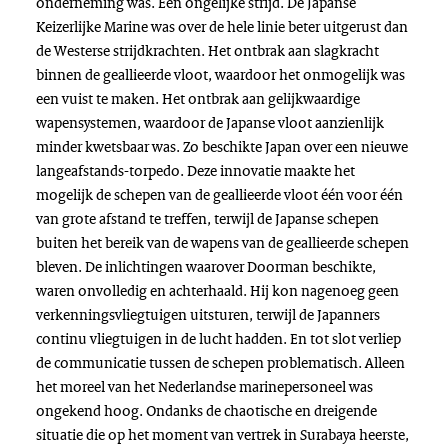
onderneming was. Een ongelijke strijd. De Japanse
Keizerlijke Marine was over de hele linie beter uitgerust dan
de Westerse strijdkrachten. Het ontbrak aan slagkracht
binnen de geallieerde vloot, waardoor het onmogelijk was
een vuist te maken. Het ontbrak aan gelijkwaardige
wapensystemen, waardoor de Japanse vloot aanzienlijk
minder kwetsbaar was. Zo beschikte Japan over een nieuwe
langeafstands-torpedo. Deze innovatie maakte het
mogelijk de schepen van de geallieerde vloot één voor één
van grote afstand te treffen, terwijl de Japanse schepen
buiten het bereik van de wapens van de geallieerde schepen
bleven. De inlichtingen waarover Doorman beschikte,
waren onvolledig en achterhaald. Hij kon nagenoeg geen
verkenningsvliegtuigen uitsturen, terwijl de Japanners
continu vliegtuigen in de lucht hadden. En tot slot verliep
de communicatie tussen de schepen problematisch. Alleen
het moreel van het Nederlandse marinepersoneel was
ongekend hoog. Ondanks de chaotische en dreigende
situatie die op het moment van vertrek in Surabaya heerste,