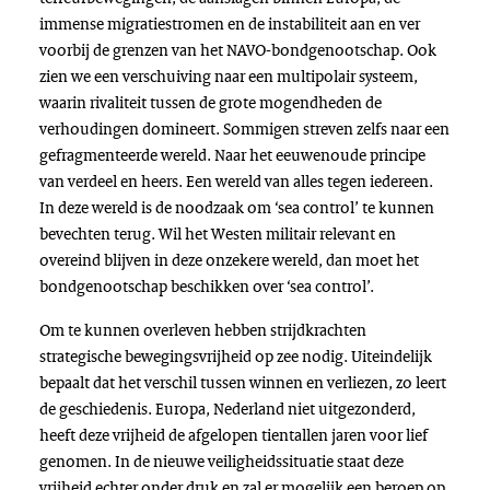
immense migratiestromen en de instabiliteit aan en ver
voorbij de grenzen van het NAVO-bondgenootschap. Ook
zien we een verschuiving naar een multipolair systeem,
waarin rivaliteit tussen de grote mogendheden de
verhoudingen domineert. Sommigen streven zelfs naar een
gefragmenteerde wereld. Naar het eeuwenoude principe
van verdeel en heers. Een wereld van alles tegen iedereen.
In deze wereld is de noodzaak om ‘sea control’ te kunnen
bevechten terug. Wil het Westen militair relevant en
overeind blijven in deze onzekere wereld, dan moet het
bondgenootschap beschikken over ‘sea control’.
Om te kunnen overleven hebben strijdkrachten
strategische bewegingsvrijheid op zee nodig. Uiteindelijk
bepaalt dat het verschil tussen winnen en verliezen, zo leert
de geschiedenis. Europa, Nederland niet uitgezonderd,
heeft deze vrijheid de afgelopen tientallen jaren voor lief
genomen. In de nieuwe veiligheidssituatie staat deze
vrijheid echter onder druk en zal er mogelijk een beroep op